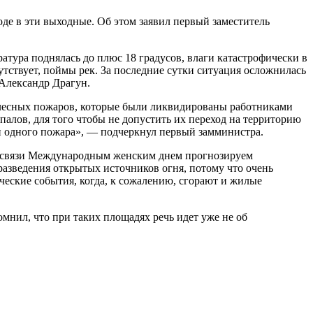
оде в эти выходные. Об этом заявил первый заместитель
тура поднялась до плюс 18 градусов, влаги катастрофически в
утствует, поймы рек. За последние сутки ситуация осложнилась
 Александр Драгун.
6 лесных пожаров, которые были ликвидированы работниками
алов, для того чтобы не допустить их переход на территорию
ни одного пожара», — подчеркнул первый замминистра.
 в связи Международным женским днем прогнозируем
 разведения открытых источников огня, потому что очень
ические события, когда, к сожалению, сгорают и жилые
омнил, что при таких площадях речь идет уже не об