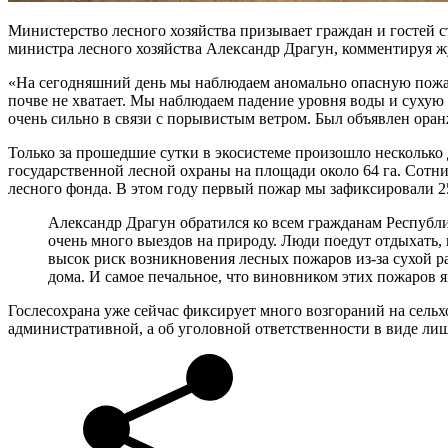
Министерство лесного хозяйства призывает граждан и гостей с
министра лесного хозяйства Александр Драгун, комментируя 
«На сегодняшний день мы наблюдаем аномально опасную пожаро
почве не хватает. Мы наблюдаем падение уровня воды и сухую р
очень сильно в связи с порывистым ветром. Был объявлен ора
Только за прошедшие сутки в экосистеме произошло несколько
государственной лесной охраны на площади около 64 га. Сотн
лесного фонда. В этом году первый пожар мы зафиксировали 2
Александр Драгун обратился ко всем гражданам Республ
очень много выездов на природу. Люди поедут отдыхать, 
высок риск возникновения лесных пожаров из-за сухой ра
дома. И самое печальное, что виновником этих пожаров яв
Гослесохрана уже сейчас фиксирует много возгораний на сельх
административной, а об уголовной ответственности в виде лиш