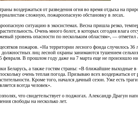
траны воздержаться от разведения огня во время отдыха на прир
журналистам сложную, пожароопасную обстановку в лесах.
опасную ситуацию в экосистемах. Весна пришла резко, темпера
астительность. Очень много болот, в которых сегодня влага отс
нжевый уровень опасности по нескольким областям», — отметил
 десятков пожаров. «На территории лесного фонда случилось 3
и должностных лиц лесной охраны занимаются тушением сельхозп
5 февраля. В прошлом году даже на 7 марта еще не произошло 
ики Беларусь, а также гостям страны: «В ближайшие выходные
поскольку очень теплая погода. Призываю всех воздержаться от
стительности. Кроме того, начался дачный сезон. Уже есть траг
ляется всегда человек».
озполях, что свидетельствует о поджогах. Александр Драгун нап
ения свободы на несколько лет.