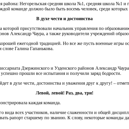
 района: Негорельская средняя школа №1, средняя школа №1 и г
ждой команде должно было быть восемь человек, среди которых 
В духе чести и достоинства
на которой присутствовали начальник управления по образовани
онов Александр Чаура, а также руководители учреждений образо
хорошей ежегодной традицией. Но все же пусть военные игры ос
м слове Галина Гапанькова.
иссариата Дзержинского и Узденского районов Александр Чаура
 успешно прошли все испытания и получили заряд бодрости.
йдет в духе чести, достоинства и уважения друг к другу! – отме
Левой, левой! Раз, два, три!
монстрировала каждая команда.
го вида всех участников, наличие слаженности и общей дисципл
вать рапорт старшему по званию. К слову, некоторые команды д