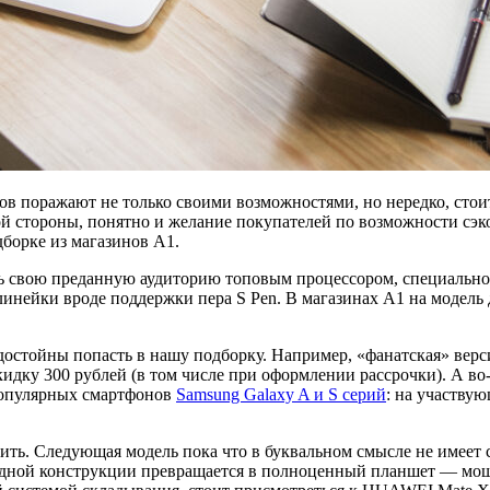
в поражают не только своими возможностями, но нередко, стоит
угой стороны, понятно и желание покупателей по возможности с
борке из магазинов А1.
ть свою преданную аудиторию топовым процессором, специально
нейки вроде поддержки пера S Pen. В магазинах А1 на модель д
достойны попасть в нашу подборку. Например, «фанатская» вер
кидку 300 рублей (в том числе при оформлении рассрочки). А во
 популярных смартфонов
Samsung Galaxy A и S серий
: на участву
ить. Следующая модель пока что в буквальном смысле не име
адной конструкции превращается в полноценный планшет — мощ