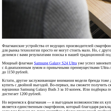
Флагманские устройства от ведущих производителей смартфоно
для рынка технологии просто не могут стоить мало. Но, с др
делимся с вами результатами поиска в нашей традиционной под
Мощный флагман
Samsung Galaxy S24 Ultra
уже успел завоева
с 4-диапазонным зумом и привычными преимуществами Ultra-ли
до 1150 рублей.
Кстати, другие заслуживающие внимания модели бренда тоже 
купить с двойной выгодой. Во-первых, вы сможете получить с
наушники Samsung Galaxy Buds 3 за 10 копеек. Или подборка
достигает 1200 рублей.
Но вернемся к флагманам — и выгодным возможностям их куп
является единственным смартфоном, который благодаря раскл