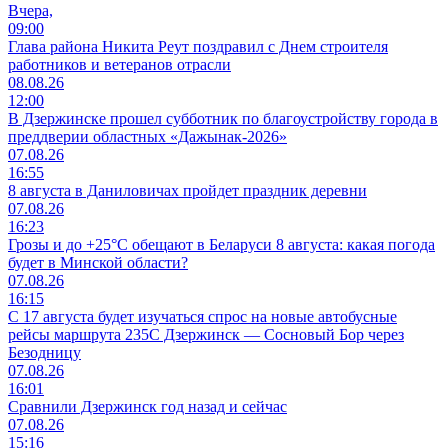
Вчера,
09:00
Глава района Никита Реут поздравил с Днем строителя
работников и ветеранов отрасли
08.08.26
12:00
В Дзержинске прошел субботник по благоустройству города в
преддверии областных «Дажынак-2026»
07.08.26
16:55
8 августа в Даниловичах пройдет праздник деревни
07.08.26
16:23
Грозы и до +25°С обещают в Беларуси 8 августа: какая погода
будет в Минской области?
07.08.26
16:15
С 17 августа будет изучаться спрос на новые автобусные
рейсы маршрута 235С Дзержинск — Сосновый Бор через
Безодницу
07.08.26
16:01
Сравнили Дзержинск год назад и сейчас
07.08.26
15:16