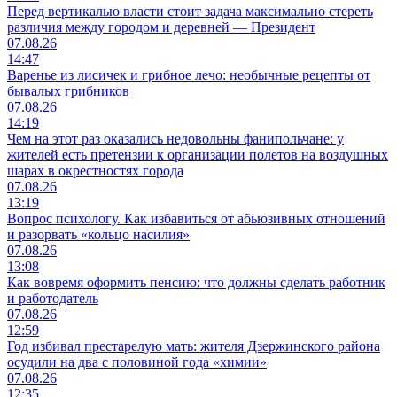
Перед вертикалью власти стоит задача максимально стереть
различия между городом и деревней — Президент
07.08.26
14:47
Варенье из лисичек и грибное лечо: необычные рецепты от
бывалых грибников
07.08.26
14:19
Чем на этот раз оказались недовольны фанипольчане: у
жителей есть претензии к организации полетов на воздушных
шарах в окрестностях города
07.08.26
13:19
Вопрос психологу. Как избавиться от абьюзивных отношений
и разорвать «кольцо насилия»
07.08.26
13:08
Как вовремя оформить пенсию: что должны сделать работник
и работодатель
07.08.26
12:59
Год избивал престарелую мать: жителя Дзержинского района
осудили на два с половиной года «химии»
07.08.26
12:35