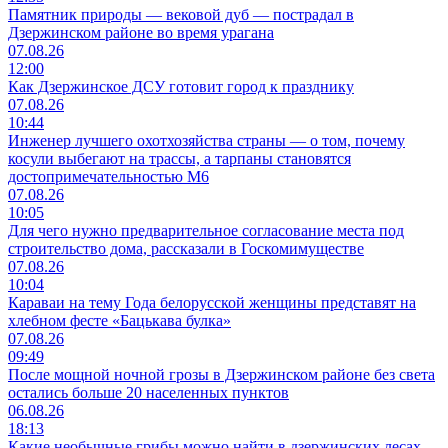
Памятник природы — вековой дуб — пострадал в
Дзержинском районе во время урагана
07.08.26
12:00
Как Дзержинское ДСУ готовит город к празднику
07.08.26
10:44
Инженер лучшего охотхозяйства страны — о том, почему
косули выбегают на трассы, а тарпаны становятся
достопримечательностью М6
07.08.26
10:05
Для чего нужно предварительное согласование места под
строительство дома, рассказали в Госкомимуществе
07.08.26
10:04
Караваи на тему Года белорусской женщины представят на
хлебном фесте «Бацькава булка»
07.08.26
09:49
После мощной ночной грозы в Дзержинском районе без света
остались больше 20 населенных пунктов
06.08.26
18:13
Какие необычные грибы можно найти в дзержинских лесах