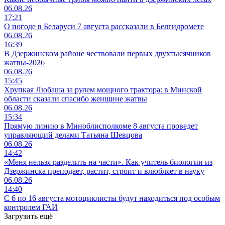
06.08.26
17:21
О погоде в Беларуси 7 августа рассказали в Белгидромете
06.08.26
16:39
В Дзержинском районе чествовали первых двухтысячников
жатвы-2026
06.08.26
15:45
Хрупкая Любаша за рулем мощного трактора: в Минской
области сказали спасибо женщине жатвы
06.08.26
15:34
Прямую линию в Миноблисполкоме 8 августа проведет
управляющий делами Татьяна Шевцова
06.08.26
14:42
«Меня нельзя разделить на части». Как учитель биологии из
Дзержинска преподает, растит, строит и влюбляет в науку
06.08.26
14:40
С 6 по 16 августа мотоциклисты будут находиться под особым
контролем ГАИ
Загрузить ещё