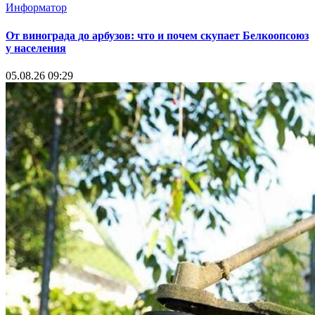
Информатор
От винограда до арбузов: что и почем скупает Белкоопсоюз
у населения
05.08.26 09:29