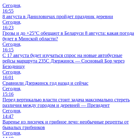
Сегодня,
16:55
8 августа в Даниловичах пройдет праздник деревни
Сегодня,
16:23
Грозы и до +25°С обещают в Беларуси 8 августа: какая погода
будет в Минской области?
Сегодня,
16:15
С 17 августа будет изучаться спрос на новые автобусные
рейсы маршрута 235С Дзержинск — Сосновый Бор через
Безодницу
Сегодня,
16:01
Сравнили Дзержинск год назад и сейчас
Сегодня,
15:16
Перед вертикалью власти стоит задача максимально стереть
различия между городом и деревней — Президент
Сегодня,
14:47
Варенье из лисичек и грибное лечо: необычные рецепты от
бывалых грибников
Сегодня,