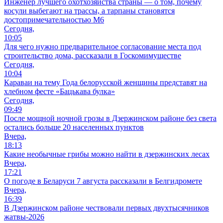
Инженер лучшего охотхозяйства страны — о том, почему
косули выбегают на трассы, а тарпаны становятся
достопримечательностью М6
Сегодня,
10:05
Для чего нужно предварительное согласование места под
строительство дома, рассказали в Госкомимуществе
Сегодня,
10:04
Караваи на тему Года белорусской женщины представят на
хлебном фесте «Бацькава булка»
Сегодня,
09:49
После мощной ночной грозы в Дзержинском районе без света
остались больше 20 населенных пунктов
Вчера,
18:13
Какие необычные грибы можно найти в дзержинских лесах
Вчера,
17:21
О погоде в Беларуси 7 августа рассказали в Белгидромете
Вчера,
16:39
В Дзержинском районе чествовали первых двухтысячников
жатвы-2026