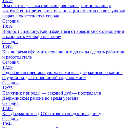
14:19
Чем на этот раз оказались недовольны фанипольчане: у
жителей есть претензии к организации полетов на воздушных
шарах в окрестностях города
Сегодня,
13:19
Вопрос психологу. Как избавиться от абьюзивных отношений
и разорвать «кольцо насилия»
Сегодня,
13:08
Как вовремя оформить пенсию: что должны сделать работник
и работодатель
Сегодня,
12:59
Год избивал престарелую мать: жителя Дзержинского района
осудили на два с половиной года «химии»
Сегодня,
12:35
Памятник природы — вековой дуб — пострадал в
Дзержинском районе во время урагана
Сегодня,
12:00
Как Дзержинское ДСУ готовит город к празднику
Сегодня,
10:44