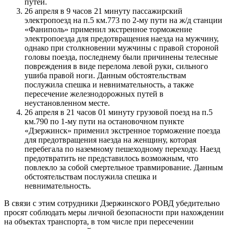
путей.
26 апреля в 9 часов 21 минуту пассажирский
электропоезд на п.5 км.773 по 2-му пути на ж/д станции
«Фаниполь» применил экстренное торможение
электропоезда для предотвращения наезда на мужчину,
однако при столкновении мужчины с правой стороной
головы поезда, последнему были причинены телесные
повреждения в виде перелома левой руки, сильного
ушиба правой ноги. Данным обстоятельствам
послужила спешка и невнимательность, а также
пересечение железнодорожных путей в
неустановленном месте.
26 апреля в 21 часов 01 минуту грузовой поезд на п.5
км.790 по 1-му пути на остановочном пункте
«Дзержинск» применил экстренное торможение поезда
для предотвращения наезда на женщину, которая
перебегала по наземному пешеходному переходу. Наезд
предотвратить не представилось возможным, что
повлекло за собой смертельное травмирование. Данным
обстоятельствам послужила спешка и
невнимательность.
В связи с этим сотрудники Дзержинского РОВД убедительно
просят соблюдать меры личной безопасности при нахождении
на объектах транспорта, в том числе при пересечении