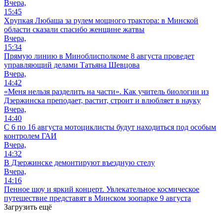
Вчера,
15:45
Хрупкая Любаша за рулем мощного трактора: в Минской
области сказали спасибо женщине жатвы
Вчера,
15:34
Прямую линию в Миноблисполкоме 8 августа проведет
управляющий делами Татьяна Шевцова
Вчера,
14:42
«Меня нельзя разделить на части». Как учитель биологии из
Дзержинска преподает, растит, строит и влюбляет в науку
Вчера,
14:40
С 6 по 16 августа мотоциклисты будут находиться под особым
контролем ГАИ
Вчера,
14:32
В Дзержинске демонтируют въездную стелу
Вчера,
14:16
Пенное шоу и яркий концерт. Увлекательное космическое
путешествие представят в Минском зоопарке 9 августа
Загрузить ещё