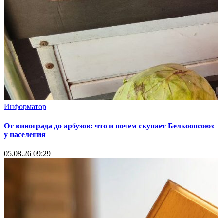
Информатор
От винограда до арбузов: что и почем скупает Белкоопсоюз
у населения
05.08.26 09:29