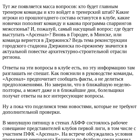
Тут же появляется масса вопросов: кто будет главным
тренером команды и кто войдет в тренерский штаб? Какие
игроки из прошлогоднего состава останутся в клубе, какие
новички пополнят команду и какова программа спаррингов
межсезонья? И, пожалуй, самый насущный вопрос: где будет
выступать «Арсенал»? Вновь в Городее, в Минске, или
команда вернется в Дзержинск? Ведь тема реконструкции
городского стадиона Дзержинска по-прежнему значится в
актуальной повестке архитектурно-строительной отрасли
региона.
Ответы на эти вопросы в клубе есть, но эту информацию там
разглашать не спешат. Как пояснили в руководстве команды,
«Арсенал» предпочитает сообщать факты, а не делиться
предположениями. Но заверили, что в ближайшую неделю-
полторы, а может даже и в ближайшие дни, болельщики
получат ответы на все интересующие вопросы.
Ну а пока что поделимся теми новостями, которые не требуют
дополнительной проверки.
В минувшую пятницу в стенах АБФФ состоялось рабочее
совещание представителей клубов первой лиги, в том числе с
участием ПФК «Арсенал». На встрече обсуждались условия
проведения чемпионата Беларуси по футболу среди команд