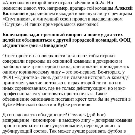
«Арсенал» во второй лиге играл с «Белшиной-2». Но
немногие знают, что, например, вратарь той команды
Алексей
Колтыгин
в дальнейшем выходил в высшую лигу с речицким
«Спутником», а минувший сезон провел в высшелиговом
«Слуцке». И таких примеров масса ежегодно!
Болельщик задаст резонный вопрос: а почему для этих
целей не объединиться с другой городской командой, ФОЦ
«Единство» (экс-«Ливадия»)?
Ответ прост и на поверхности: для того чтобы игроки
совершали переходы из основной команды в дочернюю и
наоборот вне трансферного окна, они должны принадлежать
одному юридическому лицу – это во-первых. Во-вторых, у
ФОЦ «Единство» своя, долгая и славная история. А команда
принимает участие не только в играх второй лиги, но и в
иных соревнованиях, где не только действующим, но и экс-
профессионалам участвовать просто нельзя. Такое
объединение однозначно поставит крест хотя бы на участии в
Кубке Минской области и Кубке регионов.
Да и надо ли это объединение? Случись (дай Бог)
возвращение «канониров» в высшую лигу – дочерняя команда
просто прекратит свое существование, переродившись в
дублирующий состав. Так может лучше развивать футбол в