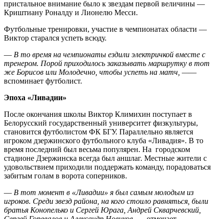
пристальное внимание было к звездам первой величины —
Криштиану Роналду и Лионелю Месси.
Футбольные тренировки, участие в чемпионатах области —
Виктор старался успеть всюду.
—
В то время на чемпионаты ездили электричкой вместе с
тренером. Порой приходилось заказывать маршрутку в тот
же Борисов или Молодечно, чтобы успеть на матч, —
—
вспоминает футболист.
Эпоха «Ливадии»
После окончания школы Виктор Климихин поступает в
Белорусский государственный университет физкультуры,
становится футболистом ФК БГУ. Параллельно является
игроком дзержинского футбольного клуба «Ливадия». В то
время последний был весьма популярен. На городском
стадионе Дзержинска всегда был аншлаг. Местные жители с
удовольствием приходили поддержать команду, порадоваться
забитым голам в ворота соперников.
—
В тот момент в «Ливадии» я был самым молодым из
игроков. Среди звезд района, на кого стоило равняться, были
братья Конопелько и Сергей Юрага, Андрей Скварчевский,
Сергей Горевалов и Александр Новиков,
— отмечает