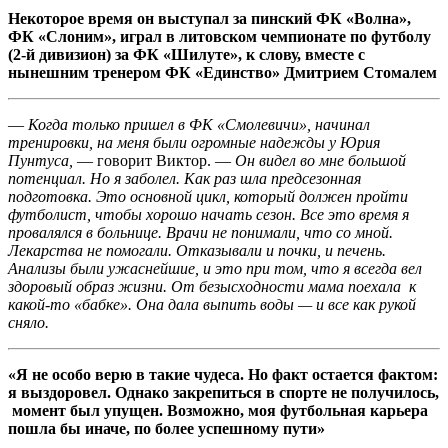
Некоторое время он выступал за пинский ФК «Волна»,
ФК «Слоним», играл в литовском чемпионате по футболу
(2-й дивизион) за ФК «Шилуте», к слову, вместе с
нынешним тренером ФК «Единство» Дмитрием Стомалем
—
Когда только пришел в ФК «Смолевичи», начинал
тренировки, на меня были огромные надежды у Юрия
Пунтуса,
— говорит Виктор. —
Он видел во мне большой
потенциал. Но я заболел. Как раз шла предсезонная
подготовка. Это основной цикл, который должен пройти
футболист, чтобы хорошо начать сезон. Все это время я
провалялся в больнице. Врачи не понимали, что со мной.
Лекарства не помогали. Отказывали и почки, и печень.
Анализы были ужаснейшие, и это при том, что я всегда вел
здоровый образ жизни. От безысходности мама поехала к
какой-то «бабке». Она дала выпить воды — и все как рукой
сняло.
«Я не особо верю в такие чудеса. Но факт остается фактом:
я выздоровел. Однако закрепиться в спорте не получилось,
момент был упущен. Возможно, моя футбольная карьера
пошла бы иначе, по более успешному пути»