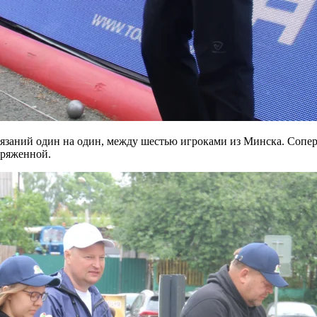
тязаний один на один, между шестью игроками из Минска. Сопе
пряженной.