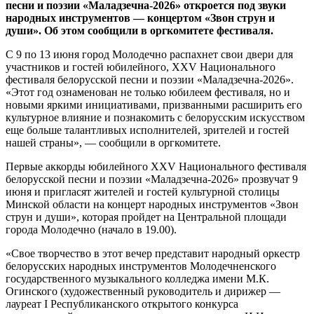
песни и поэзии «Маладзечна-2026» откроется под звуки
народных инструментов — концертом «Звон струн и
души». Об этом сообщили в оргкомитете фестиваля.
С 9 по 13 июня город Молодечно распахнет свои двери для
участников и гостей юбилейного, XXV Национального
фестиваля белорусской песни и поэзии «Маладзечна-2026».
«Этот год ознаменован не только юбилеем фестиваля, но и
новыми яркими инициативами, призванными расширить его
культурное влияние и познакомить с белорусским искусством
еще больше талантливых исполнителей, зрителей и гостей
нашей страны», — сообщили в оргкомитете.
Первые аккорды юбилейного XXV Национального фестиваля
белорусской песни и поэзии «Маладзечна-2026» прозвучат 9
июня и пригласят жителей и гостей культурной столицы
Минской области на концерт народных инструментов «Звон
струн и души», которая пройдет на Центральной площади
города Молодечно (начало в 19.00).
«Свое творчество в этот вечер представит народный оркестр
белорусских народных инструментов Молодечненского
государственного музыкального колледжа имени М.К.
Огинского (художественный руководитель и дирижер —
лауреат I Республиканского открытого конкурса