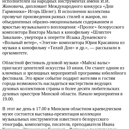
исполнителей на народных инструментах имени И.И.
Жиновича, дипломант Международного конкурса «Дни
Гармоники» Игорь Шелег). В исполнении коллектива
прозвучат произведения разных стилей и жанров, но
объединенных образно-эмоциональным содержанием и
яркостью музыкального воплощения: «Пролог» белорусского
композитора Виктора Малых к кинофильму «Шляхтич
Завальня», увертюра к оперетте Исаака Дунаевского
«Вольный ветер», «Элегия» композитора Юрия Красавина из
музыки к кинофильму «Тихий Дон» и др.», — рассказали в
оргкомитете.
Областной фестиваль духовой музыки «Майскі вальс»
пригласит ценителей искусства 10 июня. Он станет одним из
ключевых и зрелищных мероприятий программы юбилейного
фестиваля. Это яркое событие подарит жителям и гостям
города возможность насладиться мастерством ведущих
духовых коллективов страны и более десяти любительских
духовых оркестров Минской области. Начало мероприятия в
19.00.
В этот же день в 17.00 в Минском областном краеведческом
музее состоится выставка-презентация коллекции
музыкальных инструментов известного белорусского
этнографа, композитора, писателя, преподавателя Ивана