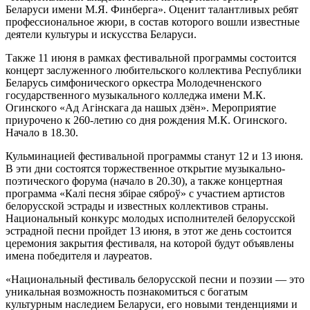
Беларуси имени М.Я. Финберга». Оценит талантливых ребят
профессиональное жюри, в состав которого вошли известные
деятели культуры и искусства Беларуси.
Также 11 июня в рамках фестивальной программы состоится
концерт заслуженного любительского коллектива Республики
Беларусь симфонического оркестра Молодечненского
государственного музыкального колледжа имени М.К.
Огинского «Ад Агінскага да нашых дзён». Мероприятие
приурочено к 260-летию со дня рождения М.К. Огинского.
Начало в 18.30.
Кульминацией фестивальной программы станут 12 и 13 июня.
В эти дни состоятся торжественное открытие музыкально-
поэтического форума (начало в 20.30), а также концертная
программа «Калі песня збірае сяброў» с участием артистов
белорусской эстрады и известных коллективов страны.
Национальный конкурс молодых исполнителей белорусской
эстрадной песни пройдет 13 июня, в этот же день состоится
церемония закрытия фестиваля, на которой будут объявлены
имена победителя и лауреатов.
«Национальный фестиваль белорусской песни и поэзии — это
уникальная возможность познакомиться с богатым
культурным наследием Беларуси, его новыми тенденциями и