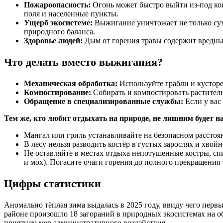
Пожароопасность:
Огонь может быстро выйти из-под кон
поля и населенные пункты.
Ущерб экосистеме:
Выжигание уничтожает не только сух
природного баланса.
Здоровье людей:
Дым от горения травы содержит вредные
Что делать вместо выжигания?
Механическая обработка:
Используйте грабли и кусторе
Компостирование:
Собирать и компостировать раститель
Обращение в специализированные службы:
Если у вас
Тем же, кто любит отдыхать на природе, не лишним будет н
Мангал или гриль устанавливайте на безопасном расстоян
В лесу нельзя разводить костёр в густых зарослях и хвой
Не оставляйте в местах отдыха непотушенные костры, сп
и мох). Погасите очаги горения до полного прекращения 
Цифры статистики
Аномально тёплая зима выдалась в 2025 году, ввиду чего перв
районе произошло 18 загораний в природных экосистемах на общ
приятием мер административного воздействия.