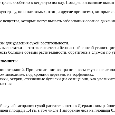
троля, особенно в ветреную погоду. Пожары, вызванные выжига
ую траву, но и насекомых, птиц и другие организмы, которые я
 вещества, которые могут вызвать заболевания органов дыхания
зы для удаления сухой растительности.
ные остатки — это экологически безопасный способ утилизации
 есть большие объемы растительности, обратитесь в службы по у
апомнить:
ии от зданий. При разжигании костра ни в коем случае не испо
ном молодняке, под кронами деревьев, на торфяниках.
ички, окурки, стеклянные бутылки (на солнце они, как увеличи
тления.
ый случай загорания сухой растительности в Дзержинском районе
ей площади 1,4 га, в том числе 1 загорание леса на площади 0,