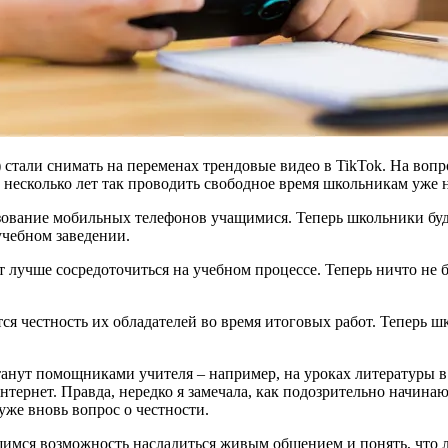
) стали снимать на переменах трендовые видео в TikTok. На вопр
з несколько лет так проводить свободное время школьникам уже н
ьзование мобильных телефонов учащимися. Теперь школьники буд
 учебном заведении.
 лучше сосредоточиться на учебном процессе. Теперь ничто не бу
тся честность их обладателей во время итоговых работ. Теперь ш
танут помощниками учителя – например, на уроках литературы в
тернет. Правда, нередко я замечала, как подозрительно начинаю
 уже вновь вопрос о честности.
чащимся возможность насладиться живым общением и понять, что 