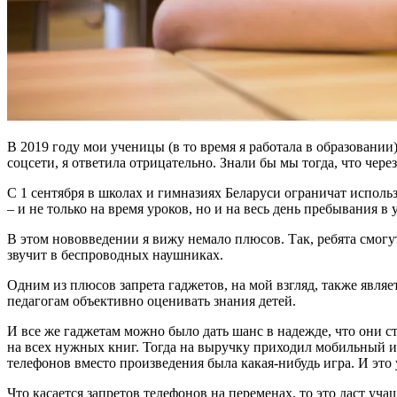
В 2019 году мои ученицы (в то время я работала в образовании
соцсети, я ответила отрицательно. Знали бы мы тогда, что чере
С 1 сентября в школах и гимназиях Беларуси ограничат испол
– и не только на время уроков, но и на весь день пребывания в
В этом нововведении я вижу немало плюсов. Так, ребята смогут
звучит в беспроводных наушниках.
Одним из плюсов запрета гаджетов, на мой взгляд, также являе
педагогам объективно оценивать знания детей.
И все же гаджетам можно было дать шанс в надежде, что они с
на всех нужных книг. Тогда на выручку приходил мобильный ин
телефонов вместо произведения была какая-нибудь игра. И это
Что касается запретов телефонов на переменах, то это даст у