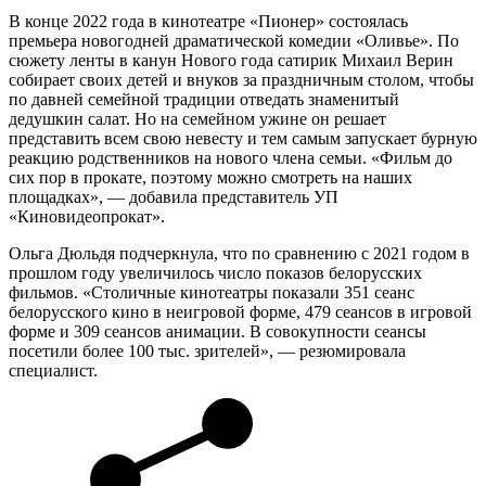
В конце 2022 года в кинотеатре «Пионер» состоялась
премьера новогодней драматической комедии «Оливье». По
сюжету ленты в канун Нового года сатирик Михаил Верин
собирает своих детей и внуков за праздничным столом, чтобы
по давней семейной традиции отведать знаменитый
дедушкин салат. Но на семейном ужине он решает
представить всем свою невесту и тем самым запускает бурную
реакцию родственников на нового члена семьи. «Фильм до
сих пор в прокате, поэтому можно смотреть на наших
площадках», — добавила представитель УП
«Киновидеопрокат».
Ольга Дюльдя подчеркнула, что по сравнению с 2021 годом в
прошлом году увеличилось число показов белорусских
фильмов. «Столичные кинотеатры показали 351 сеанс
белорусского кино в неигровой форме, 479 сеансов в игровой
форме и 309 сеансов анимации. В совокупности сеансы
посетили более 100 тыс. зрителей», — резюмировала
специалист.