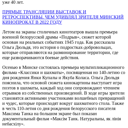
уже 40 лет.
ПРЯМЫЕ ТРАНСЛЯЦИИ ВЫСТАВОК И
РЕТРОСПЕКТИВЫ. ЧЕМ УДИВЛЯЛ ЗРИТЕЛЯ МИНСКИЙ
КИНОПРОКАТ В 2022 ГОДУ
Летом на экраны столичных кинотеатров вышла премьера
военной белорусской драмы «Подрыв», сюжет которой
основан на реальных событиях 1945 года. Как рассказала
Ольга Дюльдя, это история о подростках-добровольцах,
которые отправляются на разминирование территории, где
еще разворачиваются боевые действия.
Осенью в Минске состоялась премьера мультипликационного
фильма «Классики и шахматы», посвященная но 140-летию со
дня рождения Янки Купалы и Якуба Коласа. Ольга Дюльдя
пояснила, что основой сюжета кинокартины выступает игра
поэтов в шахматы, каждый ход они сопровождают чтением
отрывков из собственных произведений. В ходе игры зрители
становятся активными участниками волшебных превращений
и чудес, которые происходят вокруг шахматного стола. Также
в честь 110-летия со дня рождения белорусского писателя
Максима Танка на большом экране был показан
документальный фильм «Максiм Танк. Натуральны, як лiнiя
небасхiлу».