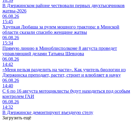
16:39
В Дзержинском районе чествовали первых двухтысячников
жатвы-2026
06.08.26
15:45
Хрупкая Любаша за рулем мощного трактора: в Минской
области сказали спасибо женщине жатвы
06.08.26
15:34
Прямую линию в Миноблисполкоме 8 августа проведет
управляющий делами Татьяна Шевцова
06.08.26
14:42
«Меня нельзя разделить на части». Как учитель биологии из
Дзержинска преподает, растит, строит и влюбляет в науку
06.08.26
14:40
С 6 по 16 августа мотоциклисты будут находиться под особым
контролем ГАИ
06.08.26
14:32
В Дзержинске демонтируют въездную стелу
Загрузить ещё