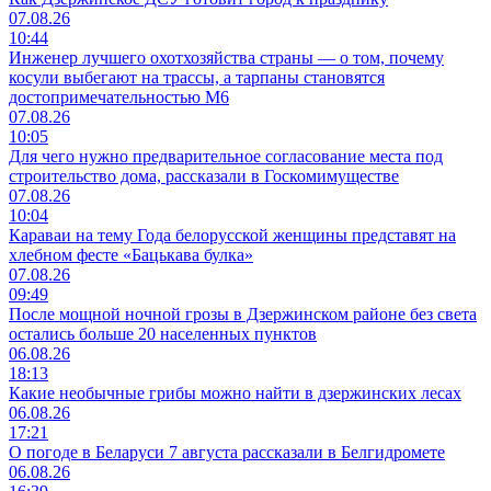
07.08.26
10:44
Инженер лучшего охотхозяйства страны — о том, почему
косули выбегают на трассы, а тарпаны становятся
достопримечательностью М6
07.08.26
10:05
Для чего нужно предварительное согласование места под
строительство дома, рассказали в Госкомимуществе
07.08.26
10:04
Караваи на тему Года белорусской женщины представят на
хлебном фесте «Бацькава булка»
07.08.26
09:49
После мощной ночной грозы в Дзержинском районе без света
остались больше 20 населенных пунктов
06.08.26
18:13
Какие необычные грибы можно найти в дзержинских лесах
06.08.26
17:21
О погоде в Беларуси 7 августа рассказали в Белгидромете
06.08.26