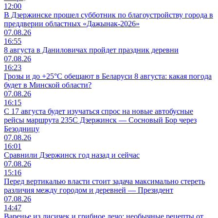
12:00
В Дзержинске прошел субботник по благоустройству города в
преддверии областных «Дажынак-2026»
07.08.26
16:55
8 августа в Даниловичах пройдет праздник деревни
07.08.26
16:23
Грозы и до +25°С обещают в Беларуси 8 августа: какая погода
будет в Минской области?
07.08.26
16:15
С 17 августа будет изучаться спрос на новые автобусные
рейсы маршрута 235С Дзержинск — Сосновый Бор через
Безодницу
07.08.26
16:01
Сравнили Дзержинск год назад и сейчас
07.08.26
15:16
Перед вертикалью власти стоит задача максимально стереть
различия между городом и деревней — Президент
07.08.26
14:47
Варенье из лисичек и грибное лечо: необычные рецепты от