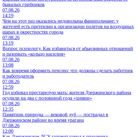
бывалых грибников
07.08.26
14:19
Чем на этот раз оказались недовольны фанипольчане: у
жителей есть претензии к организации полетов на воздушных
шарах в окрестностях города
07.08.26
13:19
Вопрос психологу. Как избавиться от абьюзивных отношений
и разорвать «кольцо насилия»
07.08.26
13:08
Как вовремя оформить пенсию: что должны сделать работник
и работодатель
07.08.26
12:59
Год избивал престарелую мать: жителя Дзержинского района
осудили на два с половиной года «химии»
07.08.26
12:35
Памятник природы — вековой дуб — пострадал в
Дзержинском районе во время урагана
07.08.26
12:00
Как Дзержинское ДСУ готовит город к празднику