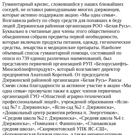
Гуманитарный кризис, сложившийся у наших ближайших
соседей, не оставил равнодушными многих дзержинцев,
которые активно поддержали акцию «Мы одна семья».
Возглавила работу по сбору средств для попавших в беду
людей Дзержинская районная организация РОО «Белая Русь».
Буквально в считанные дни члены этого общественного
объединения собрали предметы первой необходимости,
которые включали продукты питания, одежду, гигиенические
средства, лекарства и медицинские препараты. Наиболее
объемный список гуманитарной помощи, состоявший по
описи из 739 единиц различных наименований, был
представлен первичной организацией РУП «Белорусьнефть-
Минскоблнефтепродукт», который возглавляет директор
предприятия Анатолий Короткий. От председателя
Дзержинской районной организации «Белая Русь» Раисы
Смеян слова благодарности за активное участие в акции «Мы
одна семья» прозвучали также в адрес членов первичных
организаций ГУО «Областной аграрно-технический
профессиональный лицей», учреждений образования «Ясли-
сад №7 г. Дзержинска», «Ясли-сад №2 г. Дзержинска»,
«Дошкольный центр развития ребенка п. Энергетиков»,
«Средняя школа №2 г. Дзержинска», «Средняя школа №4 г.
Дзержинска», «Гимназия г. Фаниполя», «Станьковская
средняя школа», «Скирмонтовский УПК ЯС-СШ»,
«Боровиковская базовая школа», а также неравнодушным