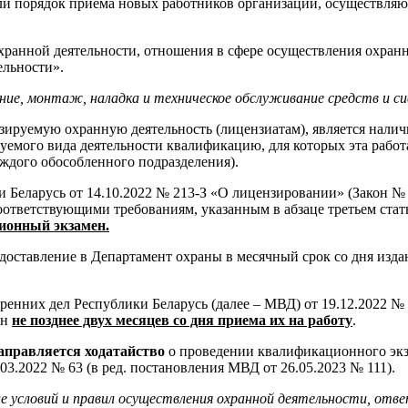
и порядок приема новых работников организаций, осуществля
хранной деятельности, отношения в сфере осуществления охран
ельности».
ие, монтаж, наладка и техническое обслуживание средств и си
ируемую охранную деятельность (лицензиатам), является налич
уемого вида деятельности квалификацию, для которых эта работ
аждого обособленного подразделения).
ки Беларусь от 14.10.2022 № 213-З «О лицензировании» (Закон 
ответствующими требованиям, указанным в абзаце третьем стать
ионный экзамен.
доставление в Департамент охраны в месячный срок со дня изда
ренних дел Республики Беларусь (далее – МВД) от 19.12.2022 №
ен
не позднее двух месяцев со дня приема их на работу
.
аправляется ходатайство
о проведении квалификационного экз
3.2022 № 63 (в ред. постановления МВД от 26.05.2023 № 111).
ие условий и правил осуществления охранной деятельности, от