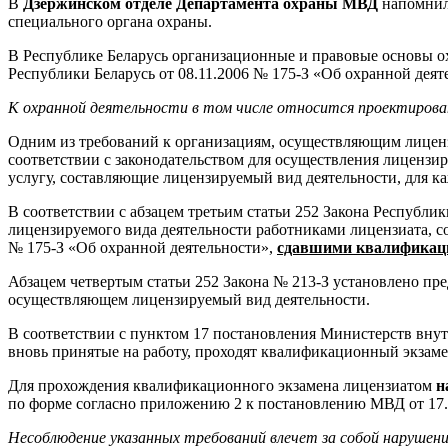
В
Дзержинском отделе Департамента охраны МВД
напомнил
специального органа охраны.
В Республике Беларусь организационные и правовые основы о
Республики Беларусь от 08.11.2006 № 175-З «Об охранной деят
К охранной деятельности в том числе относится проектирован
Одним из требований к организациям, осуществляющим лиценз
соответствии с законодательством для осуществления лицензир
услугу, составляющие лицензируемый вид деятельности, для к
В соответствии с абзацем третьим статьи 252 Закона Республи
лицензируемого вида деятельности работниками лицензиата, со
№ 175-З «Об охранной деятельности»,
сдавшими квалификац
Абзацем четвертым статьи 252 Закона № 213-З установлено пре
осуществляющем лицензируемый вид деятельности.
В соответствии с пунктом 17 постановления Министерств внут
вновь принятые на работу, проходят квалификационный экзам
Для прохождения квалификационного экзамена лицензиатом
н
по форме согласно приложению 2 к постановлению МВД от 17.0
Несоблюдение указанных требований влечет за собой нарушен