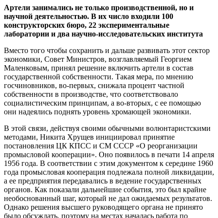
Артели занимались не только производственной, но и
научной деятельностью. В их число входили 100
конструкторских бюро, 22 экспериментальные
лаборатории и два научно-исследовательских института
Вместо того чтобы сохранить и дальше развивать этот сектор
экономики, Совет Министров, возглавляемый Георгием
Маленковым, принял решение включить артели в состав
государственной собственности. Такая мера, по мнению
госчиновников, во-первых, снижала процент частной
собственности в производстве, что соответствовало
социалистическим принципам, а во-вторых, с ее помощью
они надеялись поднять уровень хромающей экономики.
В этой связи, действуя своими обычными волюнтаристскими
методами, Никита Хрущев инициировал принятие
постановления ЦК КПСС и СМ СССР «О реорганизации
промысловой кооперации». Оно появилось в печати 14 апреля
1956 года. В соответствии с этим документом к середине 1960
года промысловая кооперация подлежала полной ликвидации,
а ее предприятия передавались в ведение государственных
органов. Как показали дальнейшие события, это был крайне
необоснованный шаг, который не дал ожидаемых результатов.
Однако решения высшего руководящего органа не принято
было обсуждать, поэтому на местах началась работа по