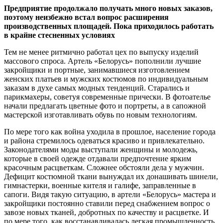
Предприятие продолжало получать много новых заказов,
поэтому неизбежно встал вопрос расширения
производственных площадей. Пока приходилось работать
в крайне стесненных условиях
Тем не менее ритмично работал цех по выпуску изделий
массового спроса. Артель «Белорусь» пополнили лучшие
закройщики и портные, занимавшиеся изготовлением
женских платьев и мужских костюмов по индивидуальным
заказам в духе самых модных тенденций. Старались и
парикмахеры, советуя современные прически. В фотоателье
начали предлагать цветные фото и портреты, а в сапожной
мастерской изготавливать обувь по новым технологиям.
По мере того как война уходила в прошлое, население города
и района стремилось одеваться красиво и привлекательно.
Законодателями моды выступали женщины и молодежь,
которые в своей одежде отдавали предпочтение ярким
красочным расцветкам. Сложнее обстояли дела у мужчин.
Дефицит костюмной ткани вынуждал их донашивать шинели,
гимнастерки, военные кителя и галифе, заправленные в
сапоги. Видя такую ситуацию, в артели «Белорусь» мастера и
закройщики постоянно ставили перед снабжением вопрос о
завозе новых тканей, добротных по качеству и расцветке. И
по мере того, как восстанавливалась легкая промышленность,