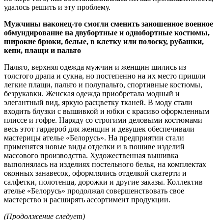
удалось решить и эту проблему.
Мужчины наконец-то смогли сменить заношенное военное
обмундирование на двубортные и однобортные костюмы,
широкие брюки, белые, в клетку или полоску, рубашки,
кепи, плащи и пальто
Пальто, верхняя одежда мужчин и женщин шились из
толстого драпа и сукна, но постепенно на их место пришли
легкие плащи, пальто и полупальто, спортивные костюмы,
безрукавки. Женская одежда приобретала модный и
элегантный вид, яркую расцветку тканей. В моду стали
входить блузки с вышивкой и юбки с красиво оформленным
плиссе и гофре. Наряду со строгими деловыми костюмами
весь этот гардероб для женщин и девушек обеспечивали
мастерицы ателье «Белорусь». На предприятии стали
применятся новые виды отделки и в пошиве изделий
массового производства. Художественная вышивка
выполнялась на изделиях постельного белья, на комплектах
оконных занавесок, оформлялись отделкой скатерти и
салфетки, полотенца, дорожки и другие заказы. Коллектив
ателье «Белорусь» продолжал совершенствовать свое
мастерство и расширять ассортимент продукции.
(Продолжение следует)