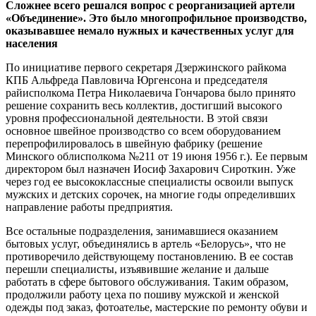
Сложнее всего решался вопрос с реорганизацией артели
«Объединение». Это было многопрофильное производство,
оказывавшее немало нужных и качественных услуг для
населения
По инициативе первого секретаря Дзержинского райкома
КПБ Альфреда Павловича Юргенсона и председателя
райисполкома Петра Николаевича Гончарова было принято
решение сохранить весь коллектив, достигший высокого
уровня профессиональной деятельности. В этой связи
основное швейное производство со всем оборудованием
перепрофилировалось в швейную фабрику (решение
Минского облисполкома №211 от 19 июня 1956 г.). Ее первым
директором был назначен Иосиф Захарович Сироткин. Уже
через год ее высококлассные специалисты освоили выпуск
мужских и детских сорочек, на многие годы определивших
направление работы предприятия.
Все остальные подразделения, занимавшиеся оказанием
бытовых услуг, объединялись в артель «Белорусь», что не
противоречило действующему постановлению. В ее состав
перешли специалисты, изъявившие желание и дальше
работать в сфере бытового обслуживания. Таким образом,
продолжили работу цеха по пошиву мужской и женской
одежды под заказ, фотоателье, мастерские по ремонту обуви и