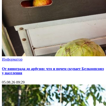
Информатор
От винограда до арбузов: что и почем скупает Белкоопсоюз
у населения
05.08.26 09:29