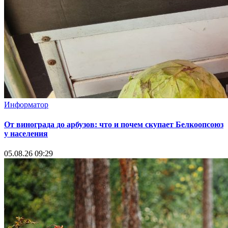
Информатор
От винограда до арбузов: что и почем скупает Белкоопсоюз
у населения
05.08.26 09:29