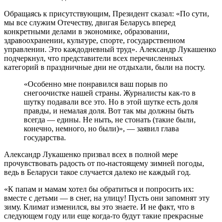
Обращаясь к присутствующим, Президент сказал: «По сути,
мы все служим Отечеству, двигая Беларусь вперед
конкретными делами в экономике, образовании,
здравоохранении, культуре, спорте, государственном
управлении. Это каждодневный труд». Александр Лукашенко
подчеркнул, что представители всех перечисленных
категорий в праздничные дни не отдыхали, были на посту.
«Особенно мне понравился ваш порыв по
снегоочистке нашей страны. Журналисты как-то в
шутку подавали все это. Но в этой шутке есть доля
правды, и немалая доля. Вот так мы должны быть
всегда — едины. Не ныть, не стонать (такие были,
конечно, немного, но были)», — заявил глава
государства.
Александр Лукашенко призвал всех в полной мере
прочувствовать радость от по-настоящему зимней погоды,
ведь в Беларуси такое случается далеко не каждый год.
«К папам и мамам хотел бы обратиться и попросить их:
вместе с детьми — в снег, на улицу! Пусть они запомнят эту
зиму. Климат изменился, вы это знаете. И не факт, что в
следующем году или еще когда-то будут такие прекрасные