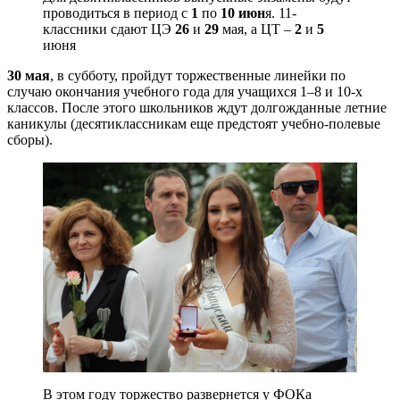
проводиться в период с
1
по
10 июн
я. 11-
классники сдают ЦЭ
26
и
29
мая, а ЦТ –
2
и
5
июня
30 мая
, в субботу, пройдут торжественные линейки по
случаю окончания учебного года для учащихся 1–8 и 10-х
классов. После этого школьников ждут долгожданные летние
каникулы (десятиклассникам еще предстоят учебно-полевые
сборы).
В этом году торжество развернется у ФОКа