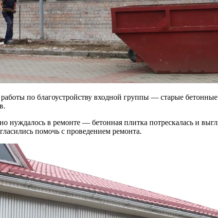
 работы по благоустройству входной группы — старые бетонные
в.
но нуждалось в ремонте — бетонная плитка потрескалась и выг
огласились помочь с проведением ремонта.