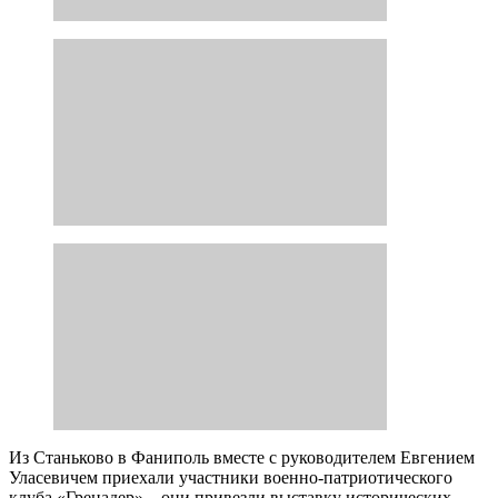
Из Станьково в Фаниполь вместе с руководителем Евгением
Уласевичем приехали участники военно-патриотического
клуба «Гренадер» – они привезли выставку исторических