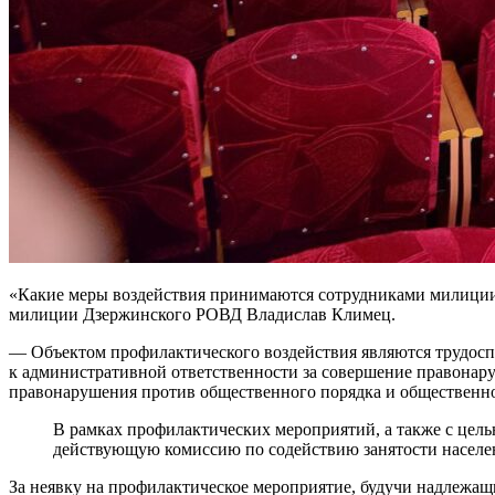
«Какие меры воздействия принимаются сотрудниками милиции
милиции Дзержинского РОВД Владислав Климец.
— Объектом профилактического воздействия являются трудосп
к административной ответственности за совершение правонару
правонарушения против общественного порядка и общественно
В рамках профилактических мероприятий, а также с цель
действующую комиссию по содействию занятости населе
За неявку на профилактическое мероприятие, будучи надлежащи