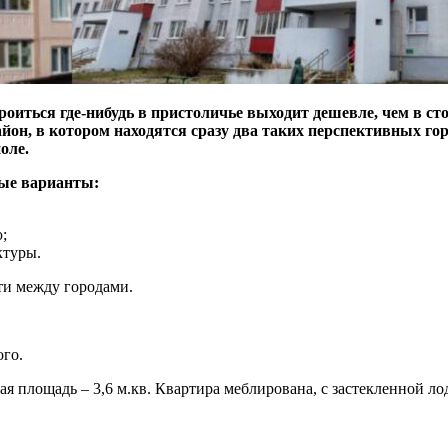
оиться где-нибудь в пристоличье выходит дешевле, чем в стол
, в котором находятся сразу два таких перспективных город
оле.
ные варианты:
;
ктуры.
ти между городами.
го.
я площадь – 3,6 м.кв. Квартира меблирована, с застекленной л