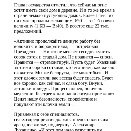
Глава государства отметил, что сейчас многие
хотят иметь свой дом в деревне. И в то же время в
стране немало пустующих домов. Более 1 тыс. из
них уже проданы желающим, 650 — за 1 базовую
величину (1 БВ — Br40). В реестре еще 22 тыс.
предложений.
«Активно продолжайте данную работу без
волокиты и бюрократизма, — потребовал
Президент. — Ничто не мешает сегодня купить
сорок соток и старый дом. Не нравится — сноси.
Нравится — отремонтируй. Пусть будет. Ухаживай
за этими сорока сотками, кто его знает, как жизнь
сложится. Мы же белорусы, все может быть. И
этот клочок земли вас всегда будет спасать. Будет
все хорошо, как сейчас, и слава богу. Внуки,
детишки приедут. Процесс пошел, но очень
медленно. Быстрее к нам наши соседи приезжают.
Ценят нашу безопасность, спокойствие и
покупают эти клочки земли».
Привлекая к себе специалистов,
сельхозпредприятия должны предоставлять им
арендное жилье, подчеркнул Александр
Лукашенко. «И этот дом надо разрешить им