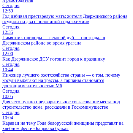
и работодатель
Сегодня,
12:59
Год избивал престарелую мать: жителя Дзержинского района
осудили на два с половиной года «химии»
Сегодня,
12:35
Памятник природы — вековой дуб — пострадал в
Дзержинском районе во время урагана
Сегодня,
12:00
Как Дзержинское ДСУ готовит город к празднику
Сегодня,
10:44
Инженер лучшего охотхозяйства страны — о том, почему
косули выбегают на трассы, а тарпаны становятся
достопримечательностью М6
Сегодня,
10:05
Для чего нужно предварительное согласование места под
строительство дома, рассказали в Госкомимуществе
Сегодня,
10:04
Караваи на тему Года белорусской женщины представят на
хлебном фесте «Бацькава булка»