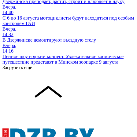
Дзержинска преподает, растит, строит и влюбляет в науку
Вчера,
14:40
С 6 по 16 августа мотоциклисты будут находиться под особым
контролем ГАИ
Вчера,
14:32
В Дзержинске демонтируют въездную стелу
Вчера,
14:16
Пенное шоу и яркий концерт. Увлекательное космическое
путешествие представят в Минском зоопарке 9 августа
Загрузить ещё