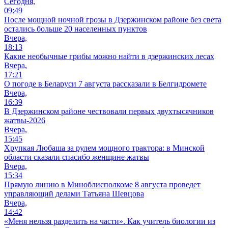
Сегодня,
09:49
После мощной ночной грозы в Дзержинском районе без света
остались больше 20 населенных пунктов
Вчера,
18:13
Какие необычные грибы можно найти в дзержинских лесах
Вчера,
17:21
О погоде в Беларуси 7 августа рассказали в Белгидромете
Вчера,
16:39
В Дзержинском районе чествовали первых двухтысячников
жатвы-2026
Вчера,
15:45
Хрупкая Любаша за рулем мощного трактора: в Минской
области сказали спасибо женщине жатвы
Вчера,
15:34
Прямую линию в Миноблисполкоме 8 августа проведет
управляющий делами Татьяна Шевцова
Вчера,
14:42
«Меня нельзя разделить на части». Как учитель биологии из