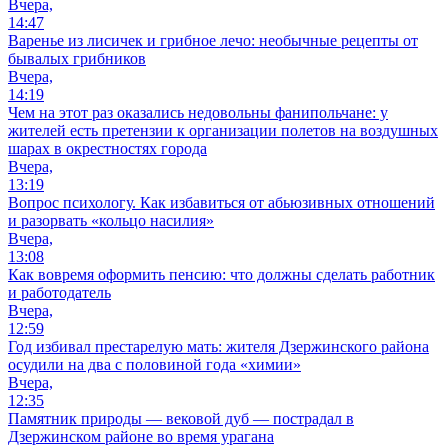
Вчера,
14:47
Варенье из лисичек и грибное лечо: необычные рецепты от
бывалых грибников
Вчера,
14:19
Чем на этот раз оказались недовольны фанипольчане: у
жителей есть претензии к организации полетов на воздушных
шарах в окрестностях города
Вчера,
13:19
Вопрос психологу. Как избавиться от абьюзивных отношений
и разорвать «кольцо насилия»
Вчера,
13:08
Как вовремя оформить пенсию: что должны сделать работник
и работодатель
Вчера,
12:59
Год избивал престарелую мать: жителя Дзержинского района
осудили на два с половиной года «химии»
Вчера,
12:35
Памятник природы — вековой дуб — пострадал в
Дзержинском районе во время урагана