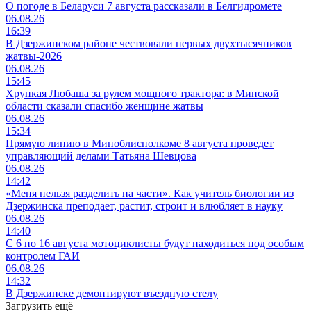
О погоде в Беларуси 7 августа рассказали в Белгидромете
06.08.26
16:39
В Дзержинском районе чествовали первых двухтысячников
жатвы-2026
06.08.26
15:45
Хрупкая Любаша за рулем мощного трактора: в Минской
области сказали спасибо женщине жатвы
06.08.26
15:34
Прямую линию в Миноблисполкоме 8 августа проведет
управляющий делами Татьяна Шевцова
06.08.26
14:42
«Меня нельзя разделить на части». Как учитель биологии из
Дзержинска преподает, растит, строит и влюбляет в науку
06.08.26
14:40
С 6 по 16 августа мотоциклисты будут находиться под особым
контролем ГАИ
06.08.26
14:32
В Дзержинске демонтируют въездную стелу
Загрузить ещё