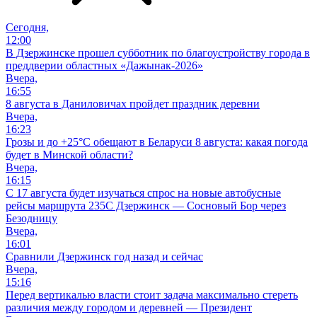
Сегодня,
12:00
В Дзержинске прошел субботник по благоустройству города в
преддверии областных «Дажынак-2026»
Вчера,
16:55
8 августа в Даниловичах пройдет праздник деревни
Вчера,
16:23
Грозы и до +25°С обещают в Беларуси 8 августа: какая погода
будет в Минской области?
Вчера,
16:15
С 17 августа будет изучаться спрос на новые автобусные
рейсы маршрута 235С Дзержинск — Сосновый Бор через
Безодницу
Вчера,
16:01
Сравнили Дзержинск год назад и сейчас
Вчера,
15:16
Перед вертикалью власти стоит задача максимально стереть
различия между городом и деревней — Президент