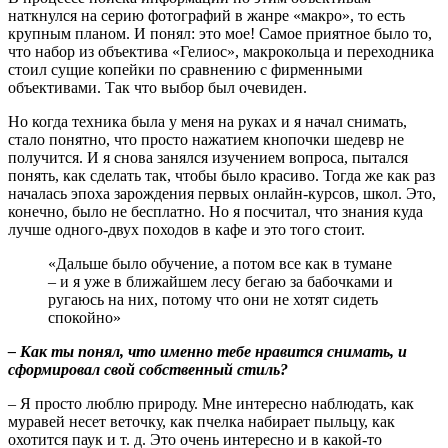
наткнулся на серию фотографий в жанре «макро», то есть
крупным планом. И понял: это мое! Самое приятное было то,
что набор из объектива «Гелиос», макрокольца и переходника
стоил сущие копейки по сравнению с фирменными
объективами. Так что выбор был очевиден.
Но когда техника была у меня на руках и я начал снимать,
стало понятно, что просто нажатием кнопочки шедевр не
получится. И я снова занялся изучением вопроса, пытался
понять, как сделать так, чтобы было красиво. Тогда же как раз
началась эпоха зарождения первых онлайн-курсов, школ. Это,
конечно, было не бесплатно. Но я посчитал, что знания куда
лучше одного-двух походов в кафе и это того стоит.
«Дальше было обучение, а потом все как в тумане
– и я уже в ближайшем лесу бегаю за бабочками и
ругаюсь на них, потому что они не хотят сидеть
спокойно»
– Как ты понял, что именно тебе нравится снимать, и
сформировал свой собственный стиль?
– Я просто люблю природу. Мне интересно наблюдать, как
муравей несет веточку, как пчелка набирает пыльцу, как
охотится паук и т. д. Это очень интересно и в какой-то