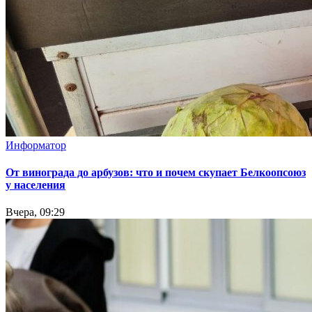
Информатор
От винограда до арбузов: что и почем скупает Белкоопсоюз
у населения
Вчера, 09:29