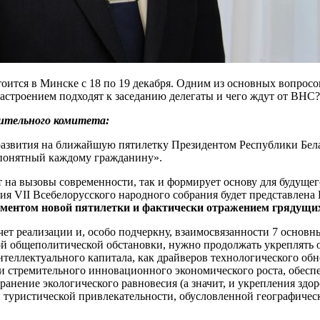
тоится в Минске с 18 по 19 декабря. Одним из основных вопрос
настроением подходят к заседанию делегаты и чего ждут от ВНС?
нительного комитета:
звития на ближайшую пятилетку Президентом Республики Бела
 понятный каждому гражданину».
т на вызовы современности, так и формирует основу для будуще
ания VII Всебелорусского народного собрания будет представлен
ментом новой пятилетки и фактически отражением грядущих
счет реализации и, особо подчеркну, взаимосвязанности 7 основ
ой общеполитической обстановки, нужно продолжать укреплять 
 интеллектуального капитала, как драйверов технологического о
ми стремительного инновационного экономического роста, обе
нение экологического равновесия (а значит, и укрепления здор
и туристической привлекательности, обусловленной географиче