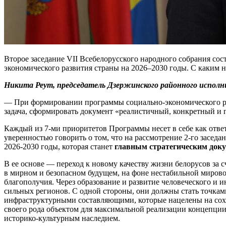
Второе заседание VII Всебелорусского народного собрания сос
экономического развития страны на 2026–2030 годы. С каким 
Никита Реут, председатель Дзержинского районного испол
— При формировании программы социально-экономического ра
задача, сформировать документ «реалистичный, конкретный и
Каждый из 7-ми приоритетов Программы несет в себе как отве
уверенностью говорить о том, что на рассмотрение 2-го засед
2026-2030 годы, которая станет
главным стратегическим доку
В ее основе — переход к новому качеству жизни белорусов за 
в мирном и безопасном будущем, на фоне нестабильной миров
благополучия. Через образование и развитие человеческого и
сильных регионов. С одной стороны, они должны стать точка
инфраструктурными составляющими, которые нацелены на сохра
своего рода объектом для максимальной реализации концепци
историко-культурным наследием.