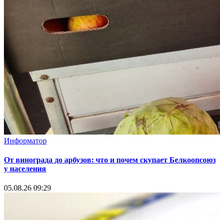
Информатор
От винограда до арбузов: что и почем скупает Белкоопсоюз
у населения
05.08.26 09:29