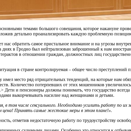
 основными темами большого совещания, которое накануне пров
редложив детально проанализировать каждую проблемную позици
ас обратить самое пристальное внимание и на угрозы внутренни
. На днях в Гродно был нейтрализован заброшенный к нам иностр
 терактов в отношении граждан, должностных лиц государствен
ситуация в стране контролируемая – общее число преступлений п
ду имел место ряд отрицательных тенденций, на которые нам обя
тв. Количество потерпевших от этих мошенников увеличилось в 
 Дети и пенсионеры должны понимать, что государство всегда 
одами выкорчевывать насилие над женщинами и детьми.
в том числе сексуального. Необходимо усилить работу по их 
 цена! Принять самые жестокие меры в этом плане!».
ность, отметив недостаточную работу по трудоустройству освобо
ершенных судимыми лицами. Особенно это относится к отбывавш