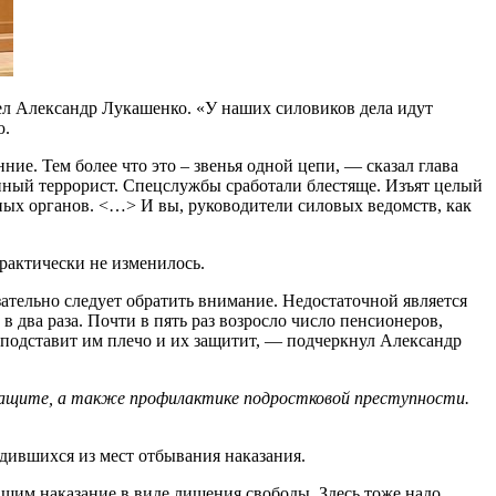
ел Александр Лукашенко. «У наших силовиков дела идут
ю.
е. Тем более что это – звенья одной цепи, — сказал глава
анный террорист. Спецслужбы сработали блестяще. Изъят целый
ных органов. <…> И вы, руководители силовых ведомств, как
рактически не изменилось.
зательно следует обратить внимание. Недостаточной является
два раза. Почти в пять раз возросло число пенсионеров,
подставит им плечо и их защитит, — подчеркнул Александр
защите, а также профилактике подростковой преступности.
дившихся из мест отбывания наказания.
им наказание в виде лишения свободы. Здесь тоже надо