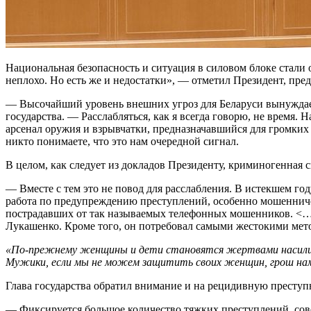
Национальная безопасность и ситуация в силовом блоке стали
неплохо. Но есть же и недостатки», — отметил Президент, п
— Высочайший уровень внешних угроз для Беларуси вынуждает н
государства. — Расслабляться, как я всегда говорю, не время
арсенал оружия и взрывчатки, предназначавшийся для громких
никто понимаете, что это нам очередной сигнал.
В целом, как следует из докладов Президенту, криминогенная 
— Вместе с тем это не повод для расслабления. В истекшем го
работа по предупреждению преступлений, особенно мошенничес
пострадавших от так называемых телефонных мошенников. <…>
Лукашенко. Кроме того, он потребовал самыми жестокими мет
«По-прежнему женщины и дети становятся жертвами насилия, 
Мужики, если мы не можем защитить своих женщин, грош нам
Глава государства обратил внимание и на рецидивную преступ
— Фиксируется большое количество тяжких преступлений, сов