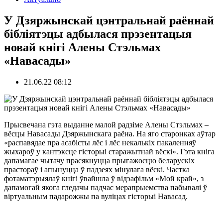
У Дзяржынскай цэнтральнай раённай
бiблiятэцы адбылася прэзентацыя
новай кнiгi Алены Стэльмах
«Навасады»
21.06.22 08:12
Прысвечана гэта выданне малой радзіме Алены Стэльмах –
вёсцы Навасады Дзяржынскага раёна. На яго старонках аўтар
«распавядае пра асабісты лёс і лёс некалькіх пакаленняў
жыхароў у кантэксце гісторыі старажытнай вёскі». Гэта кніга
дапамагае чытачу прасякнуцца прыгажосцю беларускіх
прастораў і апынуцца ў падзеях мінулага вёскі. Частка
фотаматэрыялаў кнігі ўвайшла ў відэафільм «Мой край», з
дапамогай якога гледачы падчас мерапрыемства пабывалі ў
віртуальным падарожжы па вуліцах гісторыі Навасад.