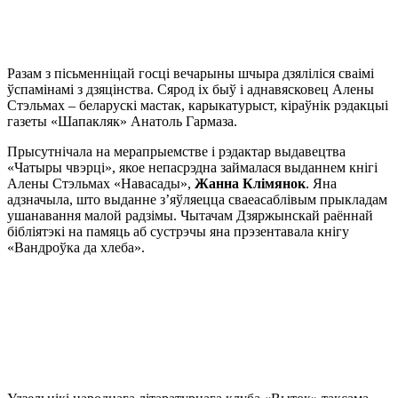
Разам з пісьменніцай госці вечарыны шчыра дзяліліся сваімі
ўспамінамі з дзяцінства. Сярод іх быў і аднавясковец Алены
Стэльмах – беларускі мастак, карыкатурыст, кіраўнік рэдакцыі
газеты «Шапакляк» Анатоль Гармаза.
Прысутнічала на мерапрыемстве і рэдактар выдавецтва
«Чатыры чвэрці», якое непасрэдна займалася выданнем кнігі
Алены Стэльмах «Навасады»,
Жанна Клімянок
. Яна
адзначыла, што выданне з’яўляецца сваеасаблівым прыкладам
ушанавання малой радзімы. Чытачам Дзяржынскай раённай
бібліятэкі на памяць аб сустрэчы яна прэзентавала кнігу
«Вандроўка да хлеба».