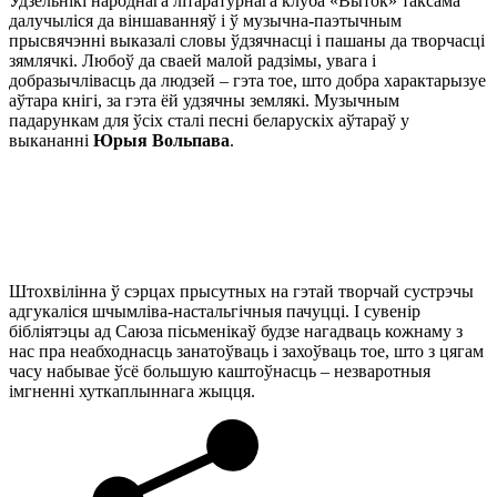
Удзельнікі народнага літаратурнага клуба «Выток» таксама
далучыліся да віншаванняў і ў музычна-паэтычным
прысвячэнні выказалі словы ўдзячнасці і пашаны да творчасці
зямлячкі. Любоў да сваей малой радзімы, увага і
добразычлівасць да людзей – гэта тое, што добра характарызуе
аўтара кнігі, за гэта ёй удзячны землякі. Музычным
падарункам для ўсіх сталі песні беларускіх аўтараў у
выкананні
Юрыя Вольпава
.
Штохвілінна ў сэрцах прысутных на гэтай творчай сустрэчы
адгукаліся шчымліва-настальгічныя пачуцці. І сувенір
бібліятэцы ад Саюза пісьменікаў будзе нагадваць кожнаму з
нас пра неабходнасць занатоўваць і захоўваць тое, што з цягам
часу набывае ўсё большую каштоўнасць – незваротныя
імгненні хуткаплыннага жыцця.