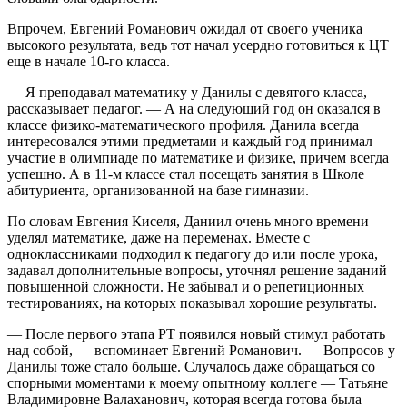
Впрочем, Евгений Романович ожидал от своего ученика
высокого результата, ведь тот начал усердно готовиться к ЦТ
еще в начале 10-го класса.
— Я преподавал математику у Данилы с девятого класса, —
рассказывает педагог. — А на следующий год он оказался в
классе физико-математического профиля. Данила всегда
интересовался этими предметами и каждый год принимал
участие в олимпиаде по математике и физике, причем всегда
успешно. А в 11-м классе стал посещать занятия в Школе
абитуриента, организованной на базе гимназии.
По словам Евгения Киселя, Даниил очень много времени
уделял математике, даже на переменах. Вместе с
одноклассниками подходил к педагогу до или после урока,
задавал дополнительные вопросы, уточнял решение заданий
повышенной сложности. Не забывал и о репетиционных
тестированиях, на которых показывал хорошие результаты.
— После первого этапа РТ появился новый стимул работать
над собой, — вспоминает Евгений Романович. — Вопросов у
Данилы тоже стало больше. Случалось даже обращаться со
спорными моментами к моему опытному коллеге — Татьяне
Владимировне Валаханович, которая всегда готова была