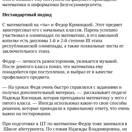
математики и информатики Белгосуниверситета.
Нестандартный подход
С математикой на «ты» и Федор Кривицкий. Этот предмет
заинтересовал его с начальных классов. Парень успешно
участвовал в олимпиадах по математике, в его школьной
копилке есть дипломы 1-й и 2-й степени III этапа
республиканской олимпиады, а также похвальные листы ее
заключительного этапа.
Федор — личность разносторонняя, увлекается музыкой.
После девятого класса понял, что математика ему
понадобится при поступлении, и выбрал ее в качестве
профильного предмета.
— На уроках Федя очень быстро справлялся с заданиями и
получал дополнительный материал, — рассказывает педагог
Надежда Кисицкая, которая преподавала математику у него с
пятого класса. — Иногда использовал какие-то свои способы
решения, которые приводили к правильному ответу, что очень
важно на тестировании.
При подготовке к ЦТ по математике Федор тоже занимался в
Школе абитуриента. По словам Надежды Владимировны, он