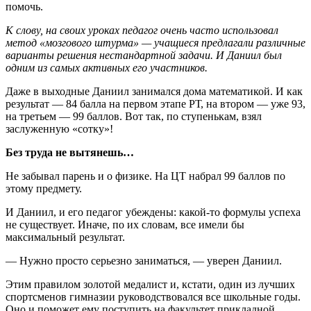
помочь.
К слову, на своих уроках педагог очень часто использовал
метод «мозгового штурма» — учащиеся предлагали различные
варианты решения нестандартной задачи. И Даниил был
одним из самых активных его участников.
Даже в выходные Даниил занимался дома математикой. И как
результат — 84 балла на первом этапе РТ, на втором — уже 93,
на третьем — 99 баллов. Вот так, по ступенькам, взял
заслуженную «сотку»!
Без труда не вытянешь…
Не забывал парень и о физике. На ЦТ набрал 99 баллов по
этому предмету.
И Даниил, и его педагог убеждены: какой-то формулы успеха
не существует. Иначе, по их словам, все имели бы
максимальный результат.
— Нужно просто серьезно заниматься, — уверен Даниил.
Этим правилом золотой медалист и, кстати, один из лучших
спортсменов гимназии руководствовался все школьные годы.
Оно и поможет ему поступить на факультет прикладной