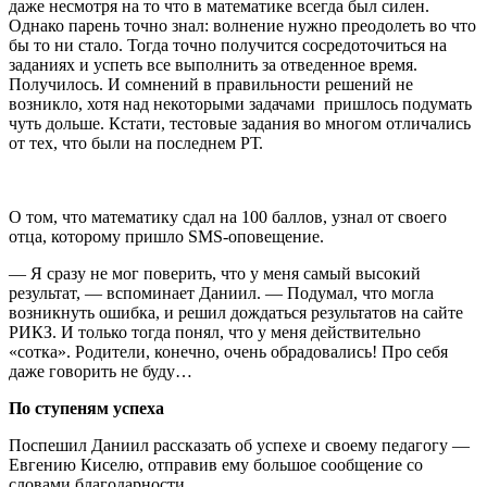
даже несмотря на то что в математике всегда был силен.
Однако парень точно знал: волнение нужно преодолеть во что
бы то ни стало. Тогда точно получится сосредоточиться на
заданиях и успеть все выполнить за отведенное время.
Получилось. И сомнений в правильности решений не
возникло, хотя над некоторыми задачами пришлось подумать
чуть дольше. Кстати, тестовые задания во многом отличались
от тех, что были на последнем РТ.
О том, что математику сдал на 100 баллов, узнал от своего
отца, которому пришло SMS-оповещение.
— Я сразу не мог поверить, что у меня самый высокий
результат, — вспоминает Даниил. — Подумал, что могла
возникнуть ошибка, и решил дождаться результатов на сайте
РИКЗ. И только тогда понял, что у меня действительно
«сотка». Родители, конечно, очень обрадовались! Про себя
даже говорить не буду…
По ступеням успеха
Поспешил Даниил рассказать об успехе и своему педагогу —
Евгению Киселю, отправив ему большое сообщение со
словами благодарности.