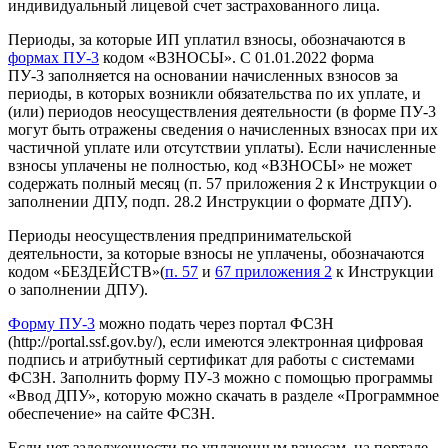
индивидуальный лицевой счет застрахованного лица.
Периоды, за которые ИП уплатил взносы, обозначаются в
формах ПУ-3
кодом «ВЗНОСЫ». С 01.01.2022 форма
ПУ-3 заполняется на основании начисленных взносов за
периоды, в которых возникли обязательства по их уплате, и
(или) периодов неосуществления деятельности (в форме ПУ-3
могут быть отражены сведения о начисленных взносах при их
частичной уплате или отсутствии уплаты). Если начисленные
взносы уплачены не полностью, код «ВЗНОСЫ» не может
содержать полный месяц (п. 57 приложения 2 к Инструкции о
заполнении ДПУ, подп. 28.2 Инструкции о формате ДПУ).
Периоды неосуществления предпринимательской
деятельности, за которые взносы не уплачены, обозначаются
кодом «БЕЗДЕЙСТВ»(
п. 57
и
67 приложения 2
к Инструкции
о заполнении ДПУ).
Форму ПУ-3
можно подать через портал ФСЗН
(http://portal.ssf.gov.by/), если имеются электронная цифровая
подпись и атрибутный сертификат для работы с системами
ФСЗН. Заполнить форму ПУ-3 можно с помощью программы
«Ввод ДПУ», которую можно скачать в разделе «Программное
обеспечение» на сайте ФСЗН.
Если нет задолженности по уплаченным взносам, на портале