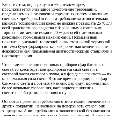
Вместе с тем, подчеркнули в «Белтехосмотре»,
прослеживается очевидное ужесточение требований,
предъявляемых в отношении тормозных систем и внешних
световых приборов. По новым требованиям относительная
разность тормозных сил колес не должна превышать 25 % для
осей транспортного средства с барабанными колесными
тормозными механизмами и 20 % для осей с дисковыми
колесными тормозными механизмами. Нормативный
показатель удельной тормозной силы стояночной тормозной
системы будет формироваться как расчетная величина, а не
фиксированная, применяемая диагностическими станциями в
настоящее время.
Что касается внешних световых приборов (фар ближнего
света), то здесь будет контролироваться сила света и в
световой части светового пучка, а у фар дальнего света — их
максимальная сила света. В то же время к регулировке фар
ближнего света и противотуманных фар будут применяться
более лояльные требования, касающиеся снижения
светотеневой границы светового пучка.
Остаются прежними требования относительно пленочных и
других покрытий, наносимых на поверхность стекол: они
запрещены. А вот требования к экологической безопасности
транспортного средства станут более лояльными. Проверять