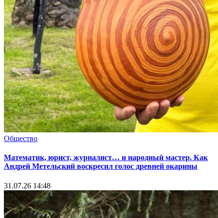
Общество
Математик, юрист, журналист… и народный мастер. Как
Андрей Метельский воскресил голос древней окарины
31.07.26 14:48