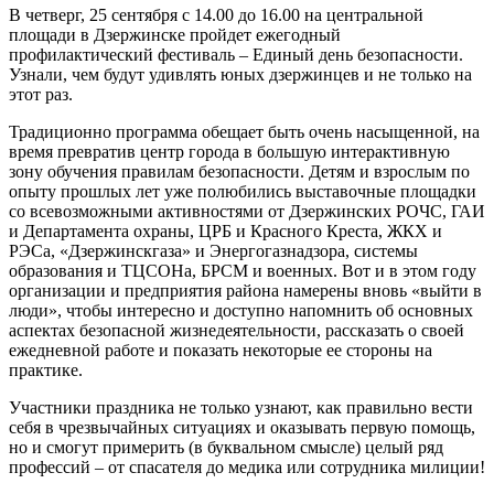
В четверг, 25 сентября с 14.00 до 16.00 на центральной
площади в Дзержинске пройдет ежегодный
профилактический фестиваль – Единый день безопасности.
Узнали, чем будут удивлять юных дзержинцев и не только на
этот раз.
Традиционно программа обещает быть очень насыщенной, на
время превратив центр города в большую интерактивную
зону обучения правилам безопасности. Детям и взрослым по
опыту прошлых лет уже полюбились выставочные площадки
со всевозможными активностями от Дзержинских РОЧС, ГАИ
и Департамента охраны, ЦРБ и Красного Креста, ЖКХ и
РЭСа, «Дзержинскгаза» и Энергогазнадзора, системы
образования и ТЦСОНа, БРСМ и военных. Вот и в этом году
организации и предприятия района намерены вновь «выйти в
люди», чтобы интересно и доступно напомнить об основных
аспектах безопасной жизнедеятельности, рассказать о своей
ежедневной работе и показать некоторые ее стороны на
практике.
Участники праздника не только узнают, как правильно вести
себя в чрезвычайных ситуациях и оказывать первую помощь,
но и смогут примерить (в буквальном смысле) целый ряд
профессий – от спасателя до медика или сотрудника милиции!