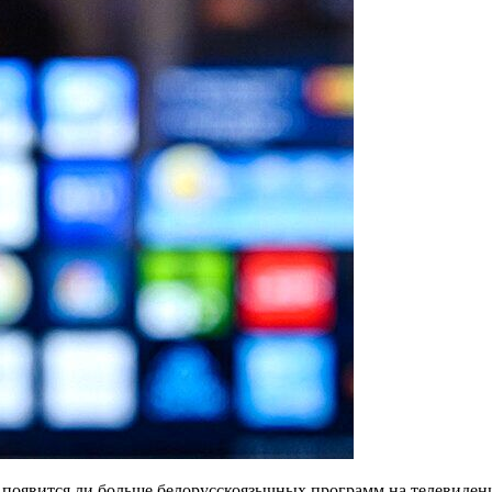
и появится ли больше белорусскоязычных программ на телевиден