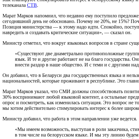
телеканала
СТВ
.
Марат Марков напомнил, что недавно ему поступило предложени
сегодняшний день не обосновано. Почему не 20%, не 15%? Поче
Позиция министерства — к этому надо идти. Спокойно, поступ
навредить и создавать критические ситуации», — сказал он.
Министр отметил, что вокруг языковых вопросов в стране сущ
«Существуют две диаметрально противоположные группы: 
язык. И те и другие работают не на благо государства. О
внести раздор в наше общество. И с теми и с другими на
Он добавил, что в Беларуси два государственных языка и нель
национальностей, которые проживают в республике. Это глав
Марат Марков указал, что СМИ должны способствовать позитив
30% воспринимают любой языковой контент, а остальные предпо
опрос и посмотреть, как изменилась ситуация. Это вопрос не 
мы хотим действительно стимулировать интерес к более широк
Министр добавил, что работа в этом направлении уже ведется.
«Мы имеем возможность, выступая в роли заказчика, сти
в том числе на белорусском языке. И мы эту линию будем