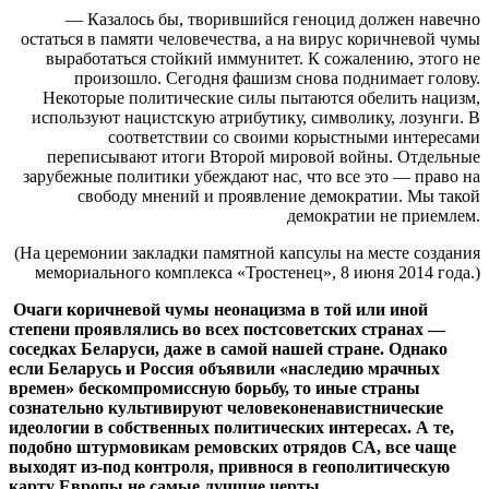
— Казалось бы, творившийся геноцид должен навечно
остаться в памяти человечества, а на вирус коричневой чумы
выработаться стойкий иммунитет. К сожалению, этого не
произошло. Сегодня фашизм снова поднимает голову.
Некоторые политические силы пытаются обелить нацизм,
используют нацистскую атрибутику, символику, лозунги. В
соответствии со своими корыстными интересами
переписывают итоги Второй мировой войны. Отдельные
зарубежные политики убеждают нас, что все это — право на
свободу мнений и проявление демократии. Мы такой
демократии не приемлем.
(На церемонии закладки памятной капсулы на месте создания
мемориального комплекса «Тростенец», 8 июня 2014 года.)
Очаги коричневой чумы неонацизма в той или иной
степени проявлялись во всех постсоветских странах —
соседках Беларуси, даже в самой нашей стране. Однако
если Беларусь и Россия объявили «наследию мрачных
времен» бескомпромиссную борьбу, то иные страны
сознательно культивируют человеконенавистнические
идеологии в собственных политических интересах. А те,
подобно штурмовикам ремовских отрядов СА, все чаще
выходят из-под контроля, привнося в геополитическую
карту Европы не самые лучшие черты.