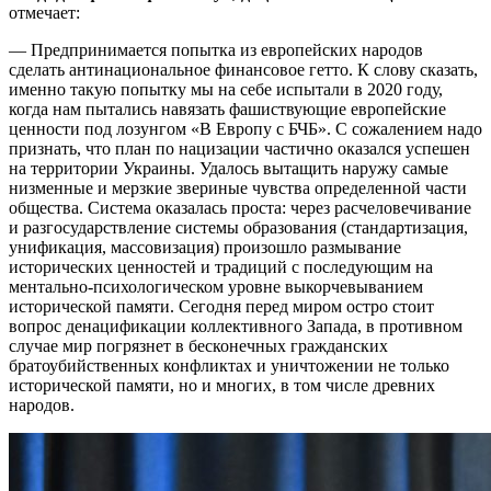
отмечает:
— Предпринимается попытка из европейских народов
сделать антинациональное финансовое гетто. К слову сказать,
именно такую попытку мы на себе испытали в 2020 году,
когда нам пытались навязать фашиствующие европейские
ценности под лозунгом «В Европу с БЧБ». С сожалением надо
признать, что план по нацизации частично оказался успешен
на территории Украины. Удалось вытащить наружу самые
низменные и мерзкие звериные чувства определенной части
общества. Система оказалась проста: через расчеловечивание
и разгосударствление системы образования (стандартизация,
унификация, массовизация) произошло размывание
исторических ценностей и традиций с последующим на
ментально-психологическом уровне выкорчевыванием
исторической памяти. Сегодня перед миром остро стоит
вопрос денацификации коллективного Запада, в противном
случае мир погрязнет в бесконечных гражданских
братоубийственных конфликтах и уничтожении не только
исторической памяти, но и многих, в том числе древних
народов.