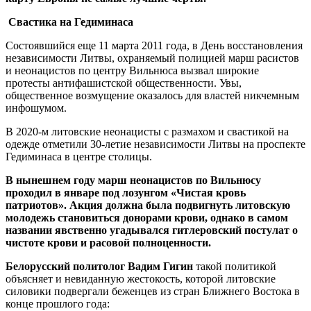
Свастика на Гедиминаса
Состоявшийся еще 11 марта 2011 года, в День восстановления
независимости Литвы, охраняемый полицией марш расистов
и неонацистов по центру Вильнюса вызвал широкие
протесты антифашистской общественности. Увы,
общественное возмущение оказалось для властей никчемным
инфошумом.
В 2020-м литовские неонацисты с размахом и свастикой на
одежде отметили 30-летие независимости Литвы на проспекте
Гедиминаса в центре столицы.
В нынешнем году марш неонацистов по Вильнюсу
проходил в январе под лозунгом «Чистая кровь
патриотов». Акция должна была подвигнуть литовскую
молодежь становиться донорами крови, однако в самом
названии явственно угадывался гитлеровский постулат о
чистоте крови и расовой полноценности.
Белорусский политолог Вадим Гигин
такой политикой
объясняет и невиданную жестокость, которой литовские
силовики подвергали беженцев из стран Ближнего Востока в
конце прошлого года: