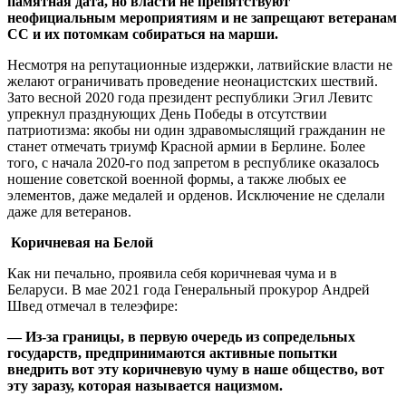
памятная дата, но власти не препятствуют
неофициальным мероприятиям и не запрещают ветеранам
СС и их потомкам собираться на марши.
Несмотря на репутационные издержки, латвийские власти не
желают ограничивать проведение неонацистских шествий.
Зато весной 2020 года президент республики Эгил Левитс
упрекнул празднующих День Победы в отсутствии
патриотизма: якобы ни один здравомыслящий гражданин не
станет отмечать триумф Красной армии в Берлине. Более
того, с начала 2020-го под запретом в республике оказалось
ношение советской военной формы, а также любых ее
элементов, даже медалей и орденов. Исключение не сделали
даже для ветеранов.
Коричневая на Белой
Как ни печально, проявила себя коричневая чума и в
Беларуси. В мае 2021 года Генеральный прокурор Андрей
Швед отмечал в телеэфире:
— Из-за границы, в первую очередь из сопредельных
государств, предпринимаются активные попытки
внедрить вот эту коричневую чуму в наше общество, вот
эту заразу, которая называется нацизмом.