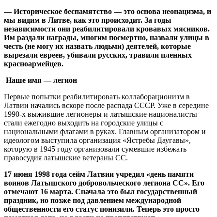
— Историческое беспамятство — это основа неонацизма, и
мы видим в Литве, как это происходит. За годы
независимости они реабилитировали кровавых мясников.
Им раздали награды, многим посмертно, назвали улицы в
честь (не могу их назвать людьми) деятелей, которые
вырезали евреев, убивали русских, травили пленных
красноармейцев.
Наше имя — легион
Первые попытки реабилитировать коллаборационизм в
Латвии начались вскоре после распада ­СССР. Уже в середине
1990-х выжившие легионеры и латышские националисты
стали ежегодно выходить на городские улицы с
национальными флагами в руках. Главным организатором и
идеологом выступила организация «Ястребы Даугавы»,
которую в 1945 году организовали сумевшие избежать
правосудия латышские ветераны СС.
17 июня 1998 года сейм Латвии учредил «день памяти
воинов Латышского добровольческого легиона СС». Его
отмечают 16 марта. Сначала это был государственный
праздник, но позже под давлением международной
общественности его статус понизили. Теперь это просто