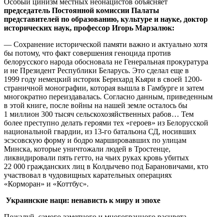
Особый цинизм местных неонацистов объясняет
председатель Постоянной комиссии Палаты
представителей по образованию, культуре и науке, доктор
исторических наук, профессор Игорь Марзалюк:
— Сохранение исторической памяти важно и актуально хотя
бы потому, что факт совершения геноцида против
белорусского народа обосновала не Генеральная прокуратура
и не Президент Республики Беларусь. Это сделал еще в
1999 году немецкий историк Бернхард Кьяри в своей 1200-
страничной монографии, которая вышла в Гамбурге и затем
многократно переиздавалась. Согласно данным, приведенным
в этой книге, после войны на нашей земле осталось бы
1 миллион 300 тысяч сельскохозяйственных рабов… Тем
более преступно делать героями тех «героев» из Белорусской
национальной гвардии, из 13-го батальона СД, носивших
эсэсовскую форму и бодро маршировавших по улицам
Минска, которые уничтожали людей в Тростенце,
ликвидировали пять гетто, на чьих руках кровь убитых
22 000 гражданских лиц в Колдычево под Барановичами, кто
участвовал в чудовищных карательных операциях
«Корморан» и «Коттбус».
Украинские наци: ненависть к миру и эпохе
Пожалуй, самого заметного и многогранного расцвета