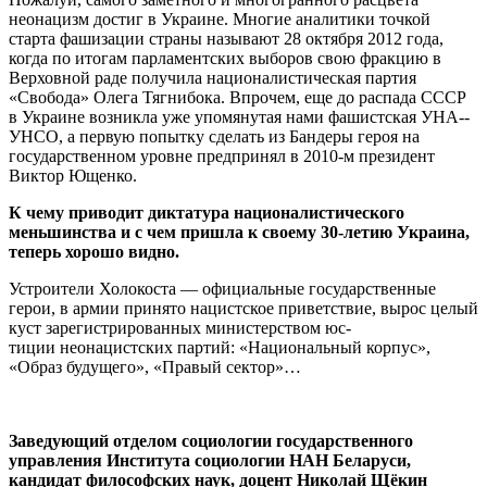
неонацизм достиг в Украине. Многие аналитики точкой
старта фашизации страны называют 28 октября 2012 года,
когда по итогам парламентских выборов свою фракцию в
Верховной раде получила националистическая партия
«Свобода» Олега Тягнибока. Впрочем, еще до распада ­СССР
в Украине возникла уже упомянутая нами фашистская УНА-­
УНСО, а первую попытку сделать из Бандеры героя на
государственном уровне предпринял в 2010-м президент
Виктор Ющенко.
К чему приводит диктатура националистического
меньшинства и с чем пришла к своему 30-летию Украина,
теперь хорошо видно.
Устроители Холокоста — официальные государственные
герои, в армии принято нацистское приветствие, вырос целый
куст зарегистрированных министерством юс-
тиции неонацистских партий: «Национальный корпус»,
«Образ будущего», «Правый сектор»…
Заведующий отделом социологии государственного
управления Института социологии НАН Беларуси,
кандидат философских наук, доцент Николай Щёкин