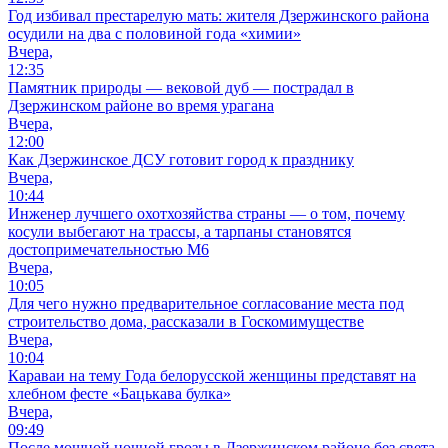
Год избивал престарелую мать: жителя Дзержинского района
осудили на два с половиной года «химии»
Вчера,
12:35
Памятник природы — вековой дуб — пострадал в
Дзержинском районе во время урагана
Вчера,
12:00
Как Дзержинское ДСУ готовит город к празднику
Вчера,
10:44
Инженер лучшего охотхозяйства страны — о том, почему
косули выбегают на трассы, а тарпаны становятся
достопримечательностью М6
Вчера,
10:05
Для чего нужно предварительное согласование места под
строительство дома, рассказали в Госкомимуществе
Вчера,
10:04
Караваи на тему Года белорусской женщины представят на
хлебном фесте «Бацькава булка»
Вчера,
09:49
После мощной ночной грозы в Дзержинском районе без света