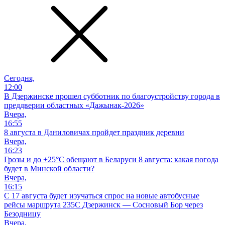
Сегодня,
12:00
В Дзержинске прошел субботник по благоустройству города в
преддверии областных «Дажынак-2026»
Вчера,
16:55
8 августа в Даниловичах пройдет праздник деревни
Вчера,
16:23
Грозы и до +25°С обещают в Беларуси 8 августа: какая погода
будет в Минской области?
Вчера,
16:15
С 17 августа будет изучаться спрос на новые автобусные
рейсы маршрута 235С Дзержинск — Сосновый Бор через
Безодницу
Вчера,