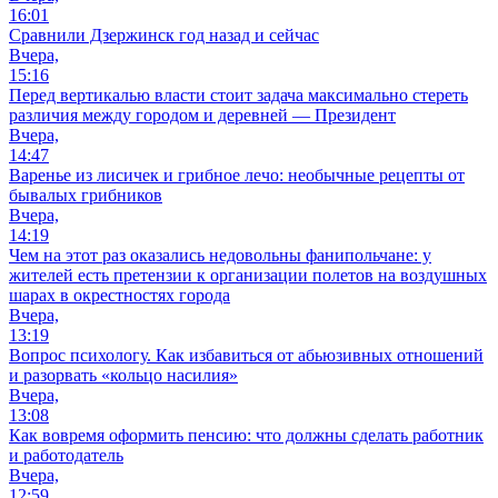
16:01
Сравнили Дзержинск год назад и сейчас
Вчера,
15:16
Перед вертикалью власти стоит задача максимально стереть
различия между городом и деревней — Президент
Вчера,
14:47
Варенье из лисичек и грибное лечо: необычные рецепты от
бывалых грибников
Вчера,
14:19
Чем на этот раз оказались недовольны фанипольчане: у
жителей есть претензии к организации полетов на воздушных
шарах в окрестностях города
Вчера,
13:19
Вопрос психологу. Как избавиться от абьюзивных отношений
и разорвать «кольцо насилия»
Вчера,
13:08
Как вовремя оформить пенсию: что должны сделать работник
и работодатель
Вчера,
12:59