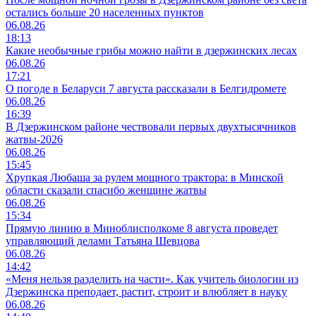
остались больше 20 населенных пунктов
06.08.26
18:13
Какие необычные грибы можно найти в дзержинских лесах
06.08.26
17:21
О погоде в Беларуси 7 августа рассказали в Белгидромете
06.08.26
16:39
В Дзержинском районе чествовали первых двухтысячников
жатвы-2026
06.08.26
15:45
Хрупкая Любаша за рулем мощного трактора: в Минской
области сказали спасибо женщине жатвы
06.08.26
15:34
Прямую линию в Миноблисполкоме 8 августа проведет
управляющий делами Татьяна Шевцова
06.08.26
14:42
«Меня нельзя разделить на части». Как учитель биологии из
Дзержинска преподает, растит, строит и влюбляет в науку
06.08.26