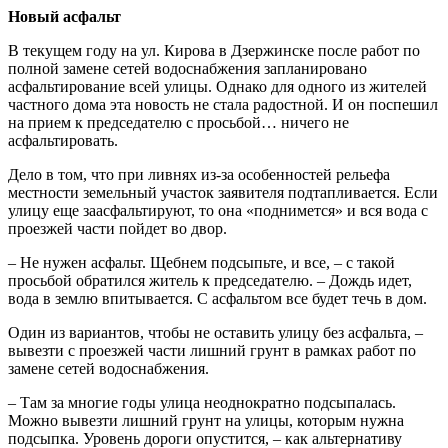
Новый асфальт
В текущем году на ул. Кирова в Дзержинске после работ по
полной замене сетей водоснабжения запланировано
асфальтирование всей улицы. Однако для одного из жителей
частного дома эта новость не стала радостной. И он поспешил
на прием к председателю с просьбой… ничего не
асфальтировать.
Дело в том, что при ливнях из-за особенностей рельефа
местности земельный участок заявителя подтапливается. Если
улицу еще заасфальтируют, то она «поднимется» и вся вода с
проезжей части пойдет во двор.
– Не нужен асфальт. Щебнем подсыпьте, и все, – с такой
просьбой обратился житель к председателю. – Дождь идет,
вода в землю впитывается. С асфальтом все будет течь в дом.
Один из вариантов, чтобы не оставить улицу без асфальта, –
вывезти с проезжей части лишний грунт в рамках работ по
замене сетей водоснабжения.
– Там за многие годы улица неоднократно подсыпалась.
Можно вывезти лишний грунт на улицы, которым нужна
подсыпка. Уровень дороги опустится, – как альтернативу