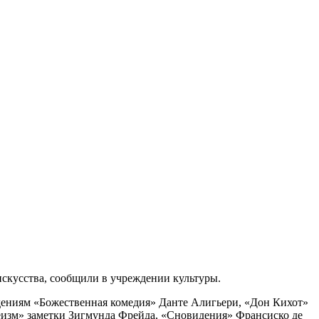
искусства, сообщили в учреждении культуры.
едениям «Божественная комедия» Данте Алигьери, «Дон Кихот»
еизм» заметки Зигмунда Фрейда, «Сновидения» Франсиско де