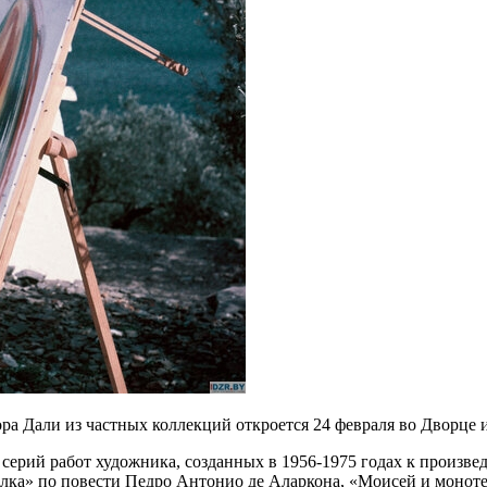
а Дали из частных коллекций откроется 24 февраля во Дворце 
 серий работ художника, созданных в 1956-1975 годах к произв
голка» по повести Педро Антонио де Аларкона, «Моисей и монот