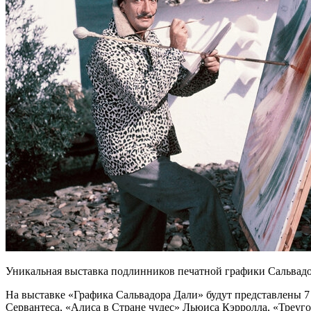
Уникальная выставка подлинников печатной графики Сальвадор
На выставке «Графика Сальвадора Дали» будут представлены 7
Сервантеса, «Алиса в Стране чудес» Льюиса Кэрролла, «Треу