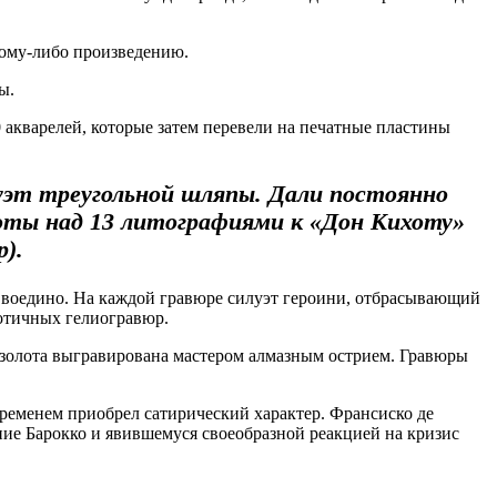
кому-либо произведению.
ы.
акварелей, которые затем перевели на печатные пластины
уэт треугольной шляпы. Дали постоянно
боты над 13 литографиями к «Дон Кихоту»
).
 воедино. На каждой гравюре силуэт героини, отбрасывающий
зотичных гелиогравюр.
о золота выгравирована мастером алмазным острием. Гравюры
ременем приобрел сатирический характер. Франсиско де
ие Барокко и явившемуся своеобразной реакцией на кризис