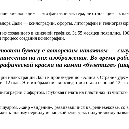
ианские лошади» — это фантазии мастера, не относящиеся к ка
вадора Дали — ксилографии, офорты, литографии и гелиогравюр
 созданного в книжной графике. За 55 месяцев появились 100 
л процесс создания ксилографий.
готовили бумагу с авторским штампом — сил
анесения на них изображения. Во время ра
рафической краски на камни «булетизм» (шар
ющий иллюстрации Дали к произведению «Алиса в Стране чудес»
из 12 глав. Эти изображения впоследствии стали основой 12 эк
итографий с офортом. Глубокая печать на пластинах из чистог
ошуаром. Жанр «видения», развивавшийся в Средневековье, со в
жит к новому периоду испанской культуры, получившему назван