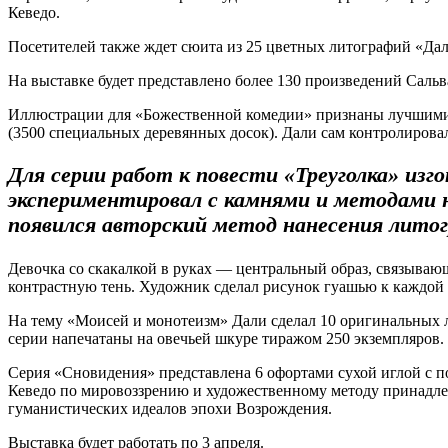
Кеведо.
Посетителей также ждет сюита из 25 цветных литографий «Дал
На выставке будет представлено более 130 произведений Саль
Иллюстрации для «Божественной комедии» признаны лучшими из
(3500 специальных деревянных досок). Дали сам контролирова
Для серии работ к повести «Треуголка» из
экспериментировал с камнями и методами н
появился авторский метод нанесения литог
Девочка со скакалкой в руках — центральный образ, связыва
контрастную тень. Художник сделал рисунок гуашью к каждой 
На тему «Моисей и монотеизм» Дали сделал 10 оригинальных л
серии напечатаны на овечьей шкуре тиражом 250 экземпляров.
Серия «Сновидения» представлена 6 офортами сухой иглой с п
Кеведо по мировоззрению и художественному методу принадле
гуманистических идеалов эпохи Возрождения.
Выставка будет работать по 3 апреля.