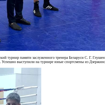
ий турнир памяти заслуженного тренера Беларуси С. Г. Глушенк
ы. Успешно выступили на турнире юные спортсмены из Дзержинс