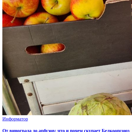
Информатор
От винограда до арбузов: что и почем скупает Белкоопсоюз