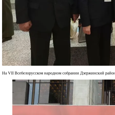
На VII Всебелорусском народном собрании Дзержинский район