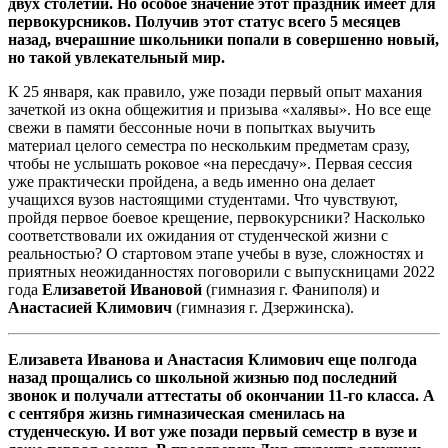
двух столетий. Но особое значение этот праздник имеет для
первокурсников. Получив этот статус всего 5 месяцев
назад, вчерашние школьники попали в совершенно новый,
но такой увлекательный мир.
К 25 января, как правило, уже позади первый опыт махания
зачеткой из окна общежития и призыва «халявы». Но все еще
свежи в памяти бессонные ночи в попытках выучить
материал целого семестра по нескольким предметам сразу,
чтобы не услышать роковое «на пересдачу». Первая сессия
уже практически пройдена, а ведь именно она делает
учащихся вузов настоящими студентами. Что чувствуют,
пройдя первое боевое крещение, первокурсники? Насколько
соответствовали их ожидания от студенческой жизни с
реальностью? О стартовом этапе учебы в вузе, сложностях и
приятных неожиданностях поговорили с выпускницами 2022
года
Елизаветой Ивановой
(гимназия г. Фаниполя) и
Анастасией Климович
(гимназия г. Дзержинска).
Елизавета Иванова и Анастасия Климович еще полгода
назад прощались со школьной жизнью под последний
звонок и получали аттестаты об окончании 11-го класса. А
с сентября жизнь гимназическая сменилась на
студенческую. И вот уже позади первый семестр в вузе и