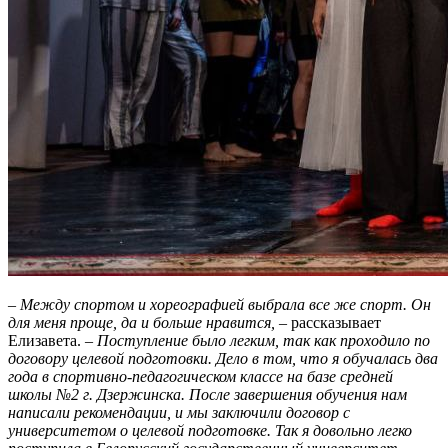
–
Между спортом и хореографией выбрала все же спорт. Он
для меня проще, да и больше нравится,
– рассказывает
Елизавета. –
Поступление было легким, так как проходило по
договору целевой подготовки. Дело в том, что я обучалась два
года в спортивно-педагогическом классе на базе средней
школы №2 г. Дзержинска. После завершения обучения нам
написали рекомендации, и мы заключили договор с
университетом о целевой подготовке. Так я довольно легко