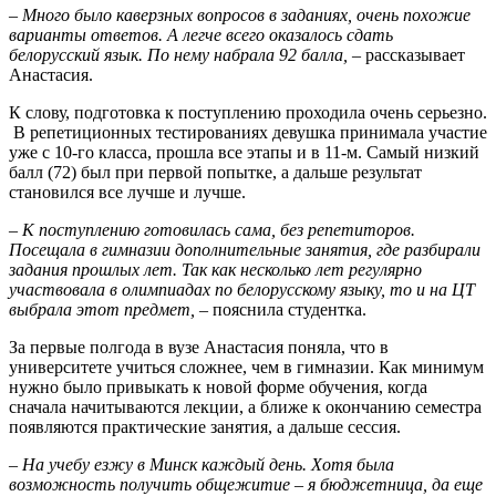
–
Много было каверзных вопросов в заданиях, очень похожие
варианты ответов. А легче всего оказалось сдать
белорусский язык. По нему набрала 92 балла,
– рассказывает
Анастасия.
К слову, подготовка к поступлению проходила очень серьезно.
В репетиционных тестированиях девушка принимала участие
уже с 10-го класса, прошла все этапы и в 11-м. Самый низкий
балл (72) был при первой попытке, а дальше результат
становился все лучше и лучше.
–
К поступлению готовилась сама, без репетиторов.
Посещала в гимназии дополнительные занятия, где разбирали
задания прошлых лет. Так как несколько лет регулярно
участвовала в олимпиадах по белорусскому языку, то и на ЦТ
выбрала этот предмет,
– пояснила студентка.
За первые полгода в вузе Анастасия поняла, что в
университете учиться сложнее, чем в гимназии. Как минимум
нужно было привыкать к новой форме обучения, когда
сначала начитываются лекции, а ближе к окончанию семестра
появляются практические занятия, а дальше сессия.
–
На учебу езжу в Минск каждый день. Хотя была
возможность получить общежитие – я бюджетница, да еще