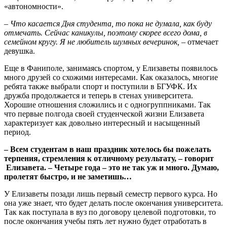
«автономности».
–
Что касается Дня студента, то пока не думала, как буду
отмечать. Сейчас каникулы, поэтому скорее всего дома, в
семейном кругу. Я не любитель шумных вечеринок,
– отмечает
девушка.
Еще в Фаниполе, занимаясь спортом, у Елизаветы появилось
много друзей со схожими интересами. Как оказалось, многие
ребята также выбрали спорт и поступили в БГУФК. Их
дружба продолжается и теперь в стенах университета.
Хорошие отношения сложились и с одногруппниками. Так
что первые полгода своей студенческой жизни Елизавета
характеризует как довольно интересный и насыщенный
период.
– Всем студентам в наш праздник хотелось бы
пожелать
терпения, стремления к отличному результату, – говорит
Елизавета. – Четыре года – это не так уж и много. Думаю,
пролетят быстро, и не заметишь…
У Елизаветы позади лишь первый семестр первого курса. Но
она уже знает, что будет делать после окончания университета.
Так как поступала в вуз по договору целевой подготовки, то
после окончания учебы пять лет нужно будет отработать в