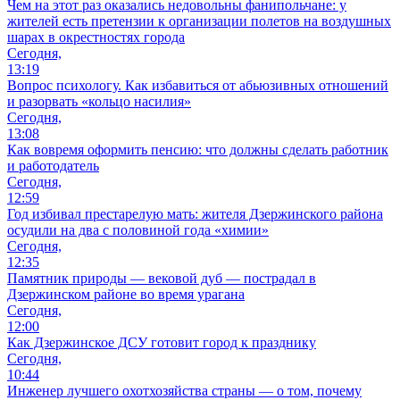
Чем на этот раз оказались недовольны фанипольчане: у
жителей есть претензии к организации полетов на воздушных
шарах в окрестностях города
Сегодня,
13:19
Вопрос психологу. Как избавиться от абьюзивных отношений
и разорвать «кольцо насилия»
Сегодня,
13:08
Как вовремя оформить пенсию: что должны сделать работник
и работодатель
Сегодня,
12:59
Год избивал престарелую мать: жителя Дзержинского района
осудили на два с половиной года «химии»
Сегодня,
12:35
Памятник природы — вековой дуб — пострадал в
Дзержинском районе во время урагана
Сегодня,
12:00
Как Дзержинское ДСУ готовит город к празднику
Сегодня,
10:44
Инженер лучшего охотхозяйства страны — о том, почему