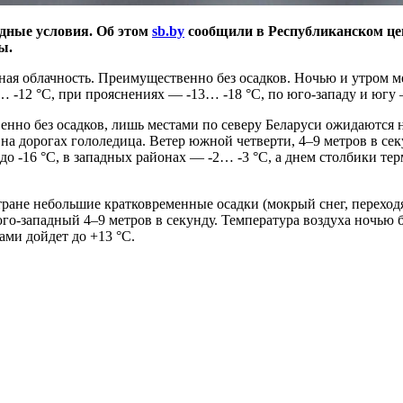
одные условия. Об этом
sb.by
сообщили в Республиканском це
ды.
ная облачность. Преимущественно без осадков. Ночью и утром м
… -12 °С, при прояснениях — -13… -18 °С, по юго-западу и югу
венно без осадков, лишь местами по северу Беларуси ожидаются
а дорогах гололедица. Ветер южной четверти, 4–9 метров в секу
 -16 °С, в западных районах — -2… -3 °С, а днем столбики термо
стране небольшие кратковременные осадки (мокрый снег, перехо
о-западный 4–9 метров в секунду. Температура воздуха ночью буд
ми дойдет до +13 °С.