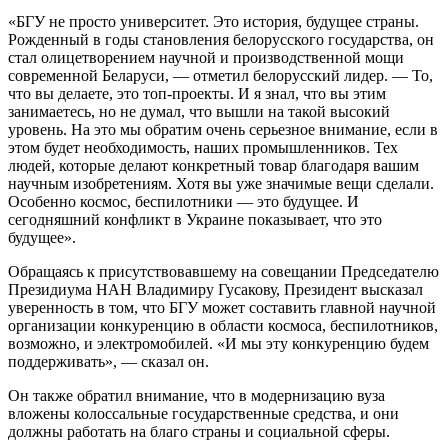
«БГУ не просто университет. Это история, будущее страны.
Рожденный в годы становления белорусского государства, он
стал олицетворением научной и производственной мощи
современной Беларуси, — отметил белорусский лидер. — То,
что вы делаете, это топ-проекты. И я знал, что вы этим
занимаетесь, но не думал, что вышли на такой высокий
уровень. На это мы обратим очень серьезное внимание, если в
этом будет необходимость, наших промышленников. Тех
людей, которые делают конкретный товар благодаря вашим
научным изобретениям. Хотя вы уже значимые вещи сделали.
Особенно космос, беспилотники — это будущее. И
сегодняшний конфликт в Украине показывает, что это
будущее».
Обращаясь к присутствовавшему на совещании Председателю
Президиума НАН Владимиру Гусакову, Президент высказал
уверенность в том, что БГУ может составить главной научной
организации конкуренцию в области космоса, беспилотников,
возможно, и электромобилей. «И мы эту конкуренцию будем
поддерживать», — сказал он.
Он также обратил внимание, что в модернизацию вуза
вложены колоссальные государственные средства, и они
должны работать на благо страны и социальной сферы.