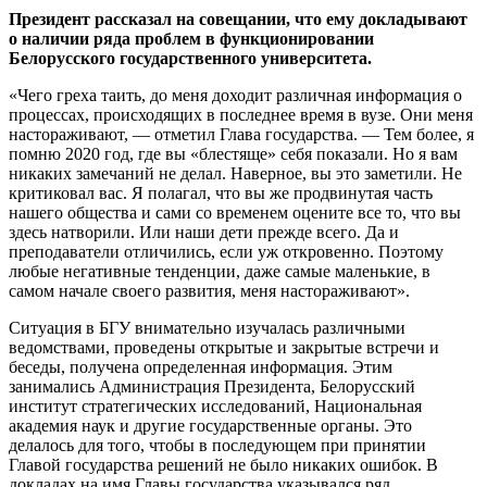
Президент рассказал на совещании, что ему докладывают
о наличии ряда проблем в функционировании
Белорусского государственного университета.
«Чего греха таить, до меня доходит различная информация о
процессах, происходящих в последнее время в вузе. Они меня
настораживают, — отметил Глава государства. — Тем более, я
помню 2020 год, где вы «блестяще» себя показали. Но я вам
никаких замечаний не делал. Наверное, вы это заметили. Не
критиковал вас. Я полагал, что вы же продвинутая часть
нашего общества и сами со временем оцените все то, что вы
здесь натворили. Или наши дети прежде всего. Да и
преподаватели отличились, если уж откровенно. Поэтому
любые негативные тенденции, даже самые маленькие, в
самом начале своего развития, меня настораживают».
Ситуация в БГУ внимательно изучалась различными
ведомствами, проведены открытые и закрытые встречи и
беседы, получена определенная информация. Этим
занимались Администрация Президента, Белорусский
институт стратегических исследований, Национальная
академия наук и другие государственные органы. Это
делалось для того, чтобы в последующем при принятии
Главой государства решений не было никаких ошибок. В
докладах на имя Главы государства указывался ряд