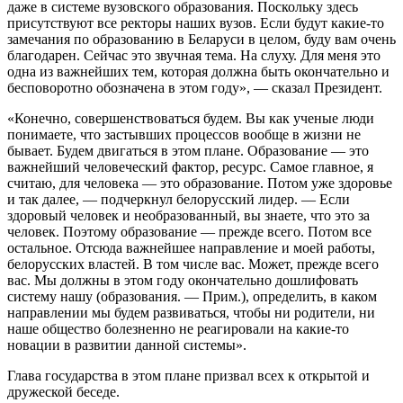
даже в системе вузовского образования. Поскольку здесь
присутствуют все ректоры наших вузов. Если будут какие-то
замечания по образованию в Беларуси в целом, буду вам очень
благодарен. Сейчас это звучная тема. На слуху. Для меня это
одна из важнейших тем, которая должна быть окончательно и
бесповоротно обозначена в этом году», — сказал Президент.
«Конечно, совершенствоваться будем. Вы как ученые люди
понимаете, что застывших процессов вообще в жизни не
бывает. Будем двигаться в этом плане. Образование — это
важнейший человеческий фактор, ресурс. Самое главное, я
считаю, для человека — это образование. Потом уже здоровье
и так далее, — подчеркнул белорусский лидер. — Если
здоровый человек и необразованный, вы знаете, что это за
человек. Поэтому образование — прежде всего. Потом все
остальное. Отсюда важнейшее направление и моей работы,
белорусских властей. В том числе вас. Может, прежде всего
вас. Мы должны в этом году окончательно дошлифовать
систему нашу (образования. — Прим.), определить, в каком
направлении мы будем развиваться, чтобы ни родители, ни
наше общество болезненно не реагировали на какие-то
новации в развитии данной системы».
Глава государства в этом плане призвал всех к открытой и
дружеской беседе.